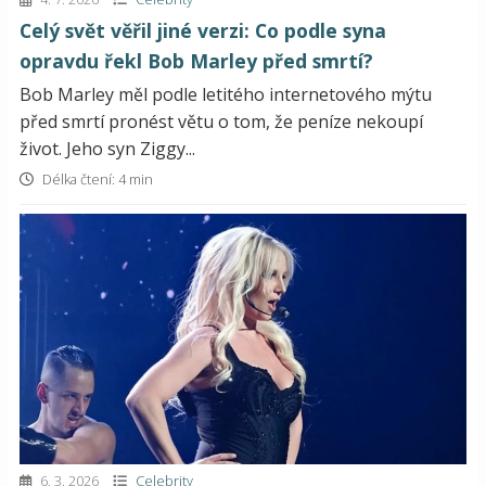
Celý svět věřil jiné verzi: Co podle syna
opravdu řekl Bob Marley před smrtí?
Bob Marley měl podle letitého internetového mýtu
před smrtí pronést větu o tom, že peníze nekoupí
život. Jeho syn Ziggy...
Délka čtení: 4 min
6. 3. 2026
Celebrity