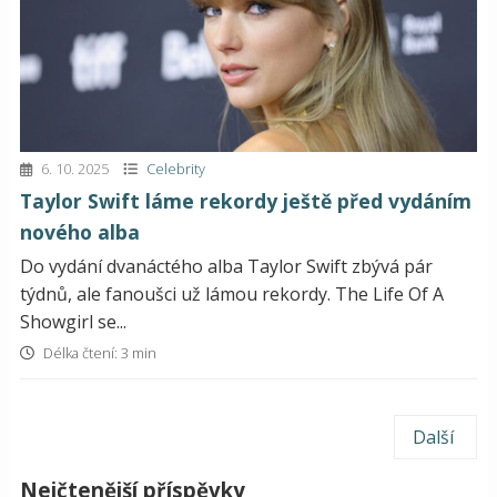
6. 10. 2025
Celebrity
Taylor Swift láme rekordy ještě před vydáním
nového alba
Do vydání dvanáctého alba Taylor Swift zbývá pár
týdnů, ale fanoušci už lámou rekordy. The Life Of A
Showgirl se...
Délka čtení: 3 min
Další
Nejčtenější příspěvky