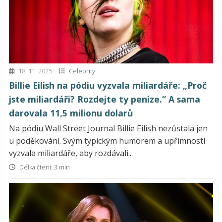
18. 11. 2025
Celebrity
Billie Eilish na pódiu vyzvala miliardáře: „Proč
jste miliardáři? Rozdejte ty peníze.“ A sama
darovala 11,5 milionu dolarů
Na pódiu Wall Street Journal Billie Eilish nezůstala jen
u poděkování. Svým typickým humorem a upřímností
vyzvala miliardáře, aby rozdávali...
Délka čtení: 3 min