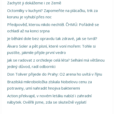
Zachytit ji dokážeme i ze Země
Octomilky v kuchyni? Zapomeňte na plácačku, trik za
korunu je vyhubí přes noc
Předpověď, kterou nikdo nechtěl. ČHMÚ: Pořádně se
ochladí až na konci srpna
Je běhání dole bez opravdu tak zdravé, jak se tvrdí?
Álvaro Soler a pět písní, které voní mořem: Tohle si
pustíte, jakmile přijde první vedro
Jak se radovat z orchideje celá léta? Selhání má většinou
jediný důvod, radí odborníci
Don Toliver přijede do Prahy: O2 arena ho uvítá v říjnu
Brazilská mikrobioložka získala Nobelovu cenu za
potraviny, umí nahradit hnojiva bakteriemi
Action překvapil, v novém letáku nabízí i zahradní
nábytek. Ověřili jsme, zda se skutečně vyplatí