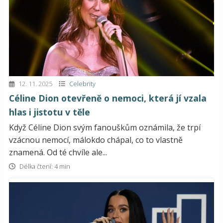
12. 11. 2025
Celebrity
Céline Dion otevřeně o nemoci, která jí vzala
hlas i jistotu v těle
Když Céline Dion svým fanouškům oznámila, že trpí
vzácnou nemocí, málokdo chápal, co to vlastně
znamená. Od té chvíle ale...
Délka čtení: 4 min