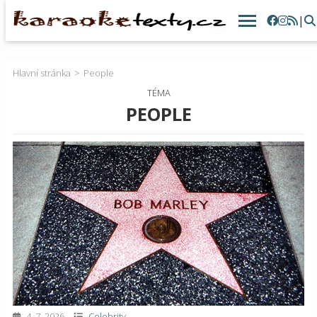
|
Hlavní stránka
People
TÉMA
PEOPLE
4. 7. 2026
Celebrity