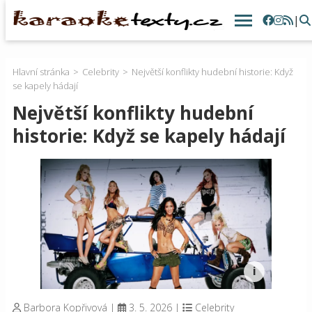
|
Hlavní stránka
Celebrity
Největší konflikty hudební historie: Když
se kapely hádají
Největší konflikty hudební
historie: Když se kapely hádají
Barbora Kopřivová
|
3. 5. 2026
|
Celebrity