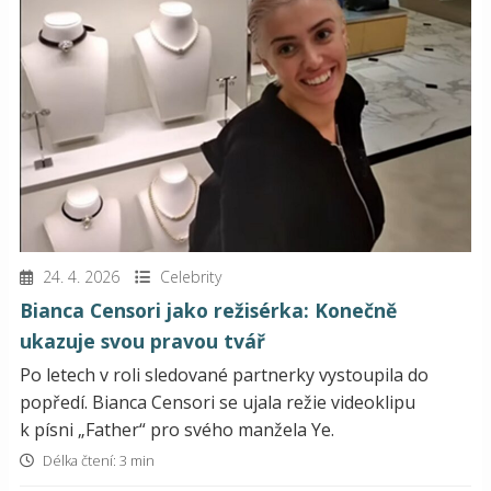
24. 4. 2026
Celebrity
Bianca Censori jako režisérka: Konečně
ukazuje svou pravou tvář
Po letech v roli sledované partnerky vystoupila do
popředí. Bianca Censori se ujala režie videoklipu
k písni „Father“ pro svého manžela Ye.
Délka čtení: 3 min