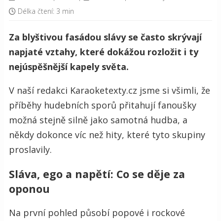
Délka čtení: 3 min
Za blyštivou fasádou slávy se často skrývají
napjaté vztahy, které dokážou rozložit i ty
nejúspěšnější kapely světa.
V naší redakci Karaoketexty.cz jsme si všimli, že
příběhy hudebních sporů přitahují fanoušky
možná stejně silně jako samotná hudba, a
někdy dokonce víc než hity, které tyto skupiny
proslavily.
Sláva, ego a napětí: Co se děje za
oponou
Na první pohled působí popové i rockové