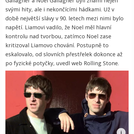
Gallagher a Noel Gallagher byli známí nejen
svými hity, ale i nekončícími hádkami. Už v
době největší slávy v 90. letech mezi nimi bylo
napětí. Liamovi vadilo, že Noel měl hlavní
kontrolu nad tvorbou, zatímco Noel zase
kritizoval Liamovo chování. Postupně to
eskalovalo, od slovních přestřelek dokonce až
po fyzické potyčky, uvedl web Rolling Stone.