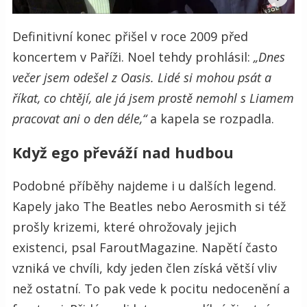
Definitivní konec přišel v roce 2009 před
koncertem v Paříži. Noel tehdy prohlásil:
„Dnes
večer jsem odešel z Oasis. Lidé si mohou psát a
říkat, co chtějí, ale já jsem prostě nemohl s Liamem
pracovat ani o den déle,“
a kapela se rozpadla.
Když ego převáží nad hudbou
Podobné příběhy najdeme i u dalších legend.
Kapely jako The Beatles nebo Aerosmith si též
prošly krizemi, které ohrožovaly jejich
existenci, psal FaroutMagazine. Napětí často
vzniká ve chvíli, kdy jeden člen získá větší vliv
než ostatní. To pak vede k pocitu nedocenění a