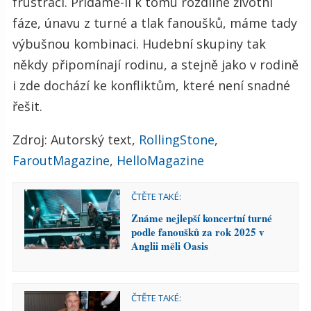
frustraci. Přidáme-li k tomu rozdílné životní
fáze, únavu z turné a tlak fanoušků, máme tady
výbušnou kombinaci. Hudební skupiny tak
někdy připomínají rodinu, a stejně jako v rodině
i zde dochází ke konfliktům, které není snadné
řešit.
Zdroj: Autorský text,
RollingStone
,
FaroutMagazine
,
HelloMagazine
ČTĚTE TAKÉ:
Známe nejlepší koncertní turné
podle fanoušků za rok 2025 v
Anglii měli Oasis
ČTĚTE TAKÉ: