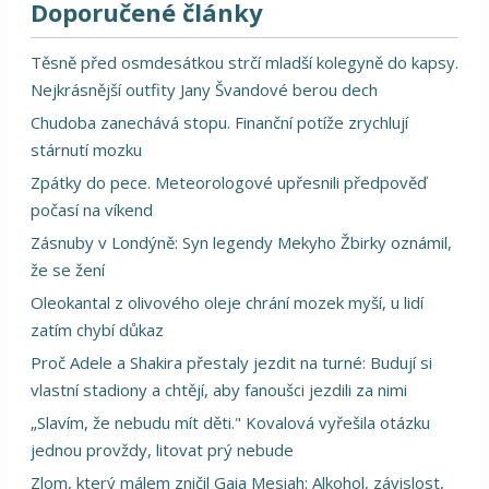
Doporučené články
Těsně před osmdesátkou strčí mladší kolegyně do kapsy.
Nejkrásnější outfity Jany Švandové berou dech
Chudoba zanechává stopu. Finanční potíže zrychlují
stárnutí mozku
Zpátky do pece. Meteorologové upřesnili předpověď
počasí na víkend
Zásnuby v Londýně: Syn legendy Mekyho Žbirky oznámil,
že se žení
Oleokantal z olivového oleje chrání mozek myší, u lidí
zatím chybí důkaz
Proč Adele a Shakira přestaly jezdit na turné: Budují si
vlastní stadiony a chtějí, aby fanoušci jezdili za nimi
„Slavím, že nebudu mít děti." Kovalová vyřešila otázku
jednou provždy, litovat prý nebude
Zlom, který málem zničil Gaia Mesiah: Alkohol, závislost,