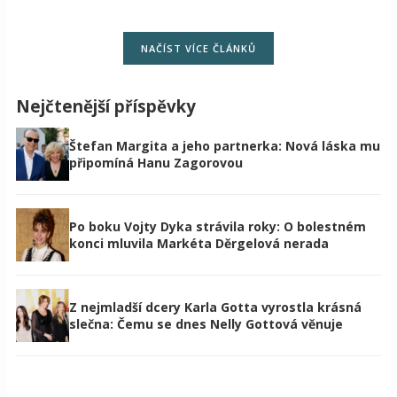
NAČÍST VÍCE ČLÁNKŮ
Nejčtenější příspěvky
Štefan Margita a jeho partnerka: Nová láska mu
připomíná Hanu Zagorovou
Po boku Vojty Dyka strávila roky: O bolestném
konci mluvila Markéta Děrgelová nerada
Z nejmladší dcery Karla Gotta vyrostla krásná
slečna: Čemu se dnes Nelly Gottová věnuje