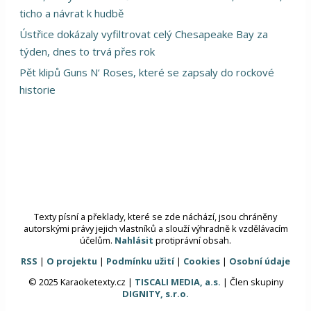
ticho a návrat k hudbě
Ústřice dokázaly vyfiltrovat celý Chesapeake Bay za
týden, dnes to trvá přes rok
Pět klipů Guns N‘ Roses, které se zapsaly do rockové
historie
Texty písní a překlady, které se zde náchází, jsou chráněny
autorskými právy jejich vlastníků a slouží výhradně k vzdělávacím
účelům.
Nahlásit
protiprávní obsah.
RSS
|
O projektu
|
Podmínku užití
|
Cookies
|
Osobní údaje
© 2025 Karaoketexty.cz |
TISCALI MEDIA, a.s.
| Člen skupiny
DIGNITY, s.r.o.