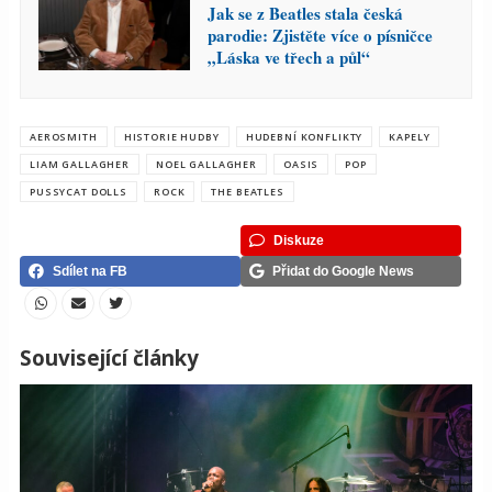
Jak se z Beatles stala česká
parodie: Zjistěte více o písničce
„Láska ve třech a půl“
AEROSMITH
HISTORIE HUDBY
HUDEBNÍ KONFLIKTY
KAPELY
LIAM GALLAGHER
NOEL GALLAGHER
OASIS
POP
PUSSYCAT DOLLS
ROCK
THE BEATLES
Diskuze
Sdílet na FB
Přidat do Google News
Související články