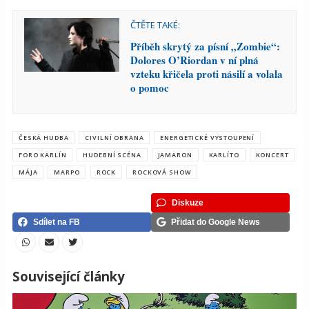
ČTĚTE TAKÉ:
Příběh skrytý za písní „Zombie“:
Dolores O’Riordan v ní plná
vzteku křičela proti násilí a volala
o pomoc
ČESKÁ HUDBA
CIVILNÍ OBRANA
ENERGETICKÉ VYSTOUPENÍ
FORO KARLÍN
HUDEBNÍ SCÉNA
JAMARON
KARLÍTO
KONCERT
MÁJA
MARPO
ROCK
ROCKOVÁ SHOW
Diskuze
Sdílet na FB
Přidat do Google News
Související články