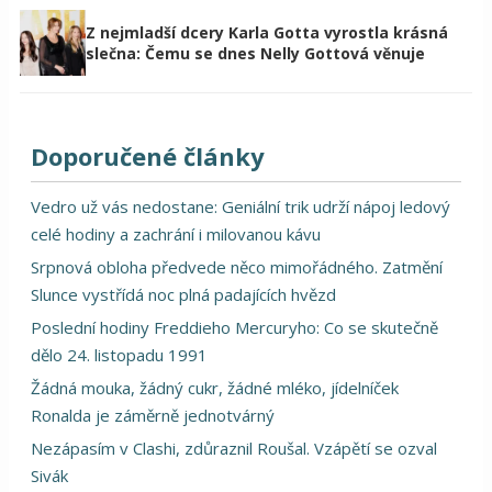
Z nejmladší dcery Karla Gotta vyrostla krásná
slečna: Čemu se dnes Nelly Gottová věnuje
Doporučené články
Vedro už vás nedostane: Geniální trik udrží nápoj ledový
celé hodiny a zachrání i milovanou kávu
Srpnová obloha předvede něco mimořádného. Zatmění
Slunce vystřídá noc plná padajících hvězd
Poslední hodiny Freddieho Mercuryho: Co se skutečně
dělo 24. listopadu 1991
Žádná mouka, žádný cukr, žádné mléko, jídelníček
Ronalda je záměrně jednotvárný
Nezápasím v Clashi, zdůraznil Roušal. Vzápětí se ozval
Sivák