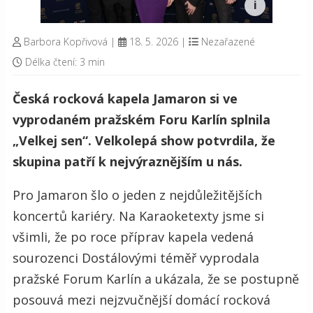
Barbora Kopřivová
|
18. 5. 2026
|
Nezařazené
Délka čtení: 3 min
Česká rocková kapela Jamaron si ve
vyprodaném pražském Foru Karlín splnila
„Velkej sen“. Velkolepá show potvrdila, že
skupina patří k nejvýraznějším u nás.
Pro Jamaron šlo o jeden z nejdůležitějších
koncertů kariéry. Na Karaoketexty jsme si
všimli, že po roce příprav kapela vedená
sourozenci Dostálovými téměř vyprodala
pražské Forum Karlín a ukázala, že se postupně
posouvá mezi nejzvučnější domácí rocková