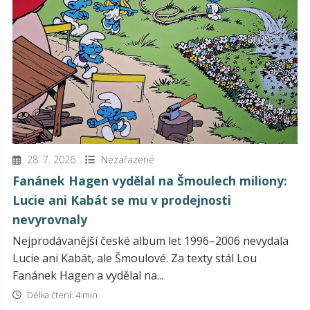
28. 7. 2026
Nezařazené
Fanánek Hagen vydělal na Šmoulech miliony:
Lucie ani Kabát se mu v prodejnosti
nevyrovnaly
Nejprodávanější české album let 1996–2006 nevydala
Lucie ani Kabát, ale Šmoulové. Za texty stál Lou
Fanánek Hagen a vydělal na...
Délka čtení: 4 min