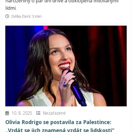
narozeniny o pár dní dříve a obklopená milovanými
lidmi.
Délka čtení: 3 min
10. 8. 2025
Nezařazené
Olivia Rodrigo se postavila za Palestince:
„Vzdát se jich znamená vzdát se lidskosti“