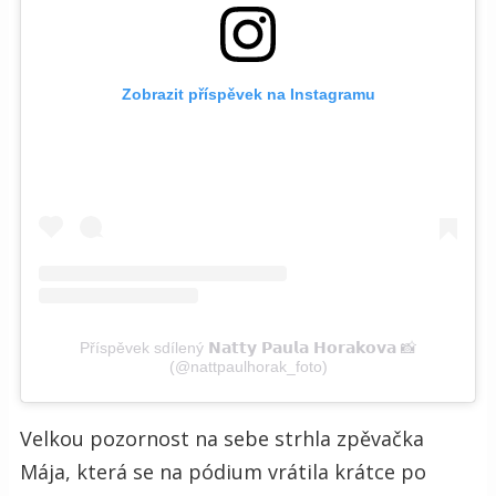
Zobrazit příspěvek na Instagramu
Příspěvek sdílený 𝗡𝗮𝘁𝘁𝘆 𝗣𝗮𝘂𝗹𝗮 𝗛𝗼𝗿𝗮𝗸𝗼𝘃𝗮 📸
(@nattpaulhorak_foto)
Velkou pozornost na sebe strhla zpěvačka
Mája, která se na pódium vrátila krátce po