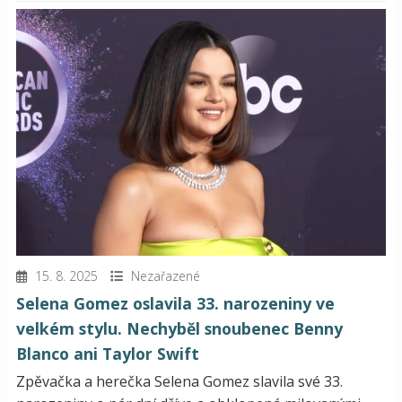
15. 8. 2025
Nezařazené
Selena Gomez oslavila 33. narozeniny ve
velkém stylu. Nechyběl snoubenec Benny
Blanco ani Taylor Swift
Zpěvačka a herečka Selena Gomez slavila své 33.