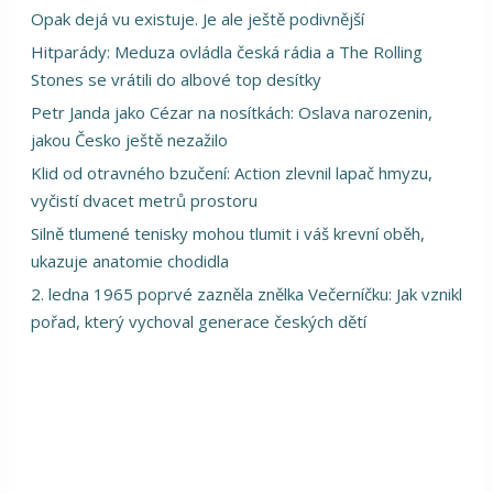
Opak dejá vu existuje. Je ale ještě podivnější
Hitparády: Meduza ovládla česká rádia a The Rolling
Stones se vrátili do albové top desítky
Petr Janda jako Cézar na nosítkách: Oslava narozenin,
jakou Česko ještě nezažilo
Klid od otravného bzučení: Action zlevnil lapač hmyzu,
vyčistí dvacet metrů prostoru
Silně tlumené tenisky mohou tlumit i váš krevní oběh,
ukazuje anatomie chodidla
2. ledna 1965 poprvé zazněla znělka Večerníčku: Jak vznikl
pořad, který vychoval generace českých dětí