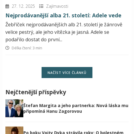
27. 12. 2025
Zajímavosti
Nejprodávanější alba 21. století: Adele vede
Žebříček nejprodávanějších alb 21. století je žánrově
velice pestrý, ale jeho vítězka je jasná. Adele se
podařilo dostat do první...
Délka čtení: 3 min
NAČÍST VÍCE ČLÁNKŮ
Nejčtenější příspěvky
Štefan Margita a jeho partnerka: Nová láska mu
připomíná Hanu Zagorovou
Po boku Vojty Dyka strávila roky: O bolestném