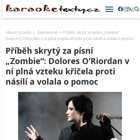
|
Hlavní stránka
Zajímavosti
Příběh skrytý za písní „Zombie“:
Dolores O’Riordan v ní plná vzteku křičela proti násilí a volala o pomoc
Příběh skrytý za písní
„Zombie“: Dolores O’Riordan v
ní plná vzteku křičela proti
násilí a volala o pomoc