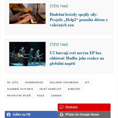
ČTĚTE TAKÉ:
Hudební hvězdy spojily síly:
Projekt „Help2“ pomáhá dětem z
válečných zón
ČTĚTE TAKÉ:
U2 burcují svět novým EP bez
ohlášení: Hudba jako reakce na
globální napětí
90. LÉTA
CRANBERRIES
DOLORES O’RIORDAN
HIT
HUDEBNÍ HISTORIE
IRSKÝ KONFLIKT
KONCERT
PROTESTNÍ PÍSEŇ
ROCK
ZOMBIE
Diskuze
Sdílet na FB
Přidat do Google News