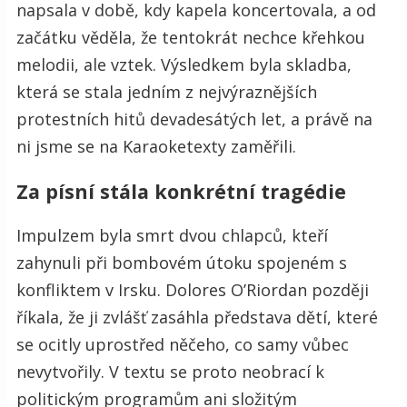
napsala v době, kdy kapela koncertovala, a od
začátku věděla, že tentokrát nechce křehkou
melodii, ale vztek. Výsledkem byla skladba,
která se stala jedním z nejvýraznějších
protestních hitů devadesátých let, a právě na
ni jsme se na Karaoketexty zaměřili.
Za písní stála konkrétní tragédie
Impulzem byla smrt dvou chlapců, kteří
zahynuli při bombovém útoku spojeném s
konfliktem v Irsku. Dolores O’Riordan později
říkala, že ji zvlášť zasáhla představa dětí, které
se ocitly uprostřed něčeho, co samy vůbec
nevytvořily. V textu se proto neobrací k
politickým programům ani složitým