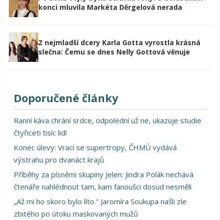
konci mluvila Markéta Děrgelová nerada
Z nejmladší dcery Karla Gotta vyrostla krásná
slečna: Čemu se dnes Nelly Gottová věnuje
Doporučené články
Ranní káva chrání srdce, odpolední už ne, ukazuje studie
čtyřiceti tisíc lidí
Konec úlevy: Vrací se supertropy, ČHMÚ vydává
výstrahu pro dvanáct krajů
Příběhy za písněmi skupiny Jelen: Jindra Polák nechává
čtenáře nahlédnout tam, kam fanoušci dosud nesměli
„Až mi ho skoro bylo líto." Jaromíra Soukupa našli zle
zbitého po útoku maskovaných mužů