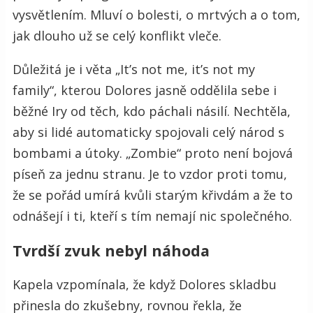
vysvětlením. Mluví o bolesti, o mrtvých a o tom,
jak dlouho už se celý konflikt vleče.
Důležitá je i věta „It’s not me, it’s not my
family“, kterou Dolores jasně oddělila sebe i
běžné Iry od těch, kdo páchali násilí. Nechtěla,
aby si lidé automaticky spojovali celý národ s
bombami a útoky. „Zombie“ proto není bojová
píseň za jednu stranu. Je to vzdor proti tomu,
že se pořád umírá kvůli starým křivdám a že to
odnášejí i ti, kteří s tím nemají nic společného.
Tvrdší zvuk nebyl náhoda
Kapela vzpomínala, že když Dolores skladbu
přinesla do zkušebny, rovnou řekla, že