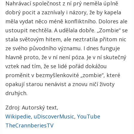
Nahrávací společnost z ní prý neměla úplně
dobrý pocit a zaznívaly i názory, že by kapela
měla vydat něco méně konfliktního. Dolores ale
ustoupit nechtěla. A udělala dobře. „Zombie“ se
stala světovým hitem, ale neztratila přitom nic
ze svého původního významu. I dnes funguje
hlavně proto, že v ní není póza. Je v ní skutečný
vztek nad tím, že se lidé pořád dokážou
proměnit v bezmyšlenkovité „zombie“, které
opakují starou nenávist a znovu ničí životy
druhých.
Zdroj: Autorský text,
Wikipedie
,
uDiscoverMusic
,
YouTube
TheCrannberiesTV