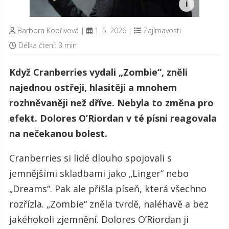
Barbora Kopřivová
|
1. 5. 2026
|
Zajímavosti
Délka čtení: 3 min
Když Cranberries vydali „Zombie“, zněli
najednou ostřeji, hlasitěji a mnohem
rozhněvaněji než dříve. Nebyla to změna pro
efekt. Dolores O’Riordan v té písni reagovala
na nečekanou bolest.
Cranberries si lidé dlouho spojovali s
jemnějšími skladbami jako „Linger“ nebo
„Dreams“. Pak ale přišla píseň, která všechno
rozřízla. „Zombie“ zněla tvrdě, naléhavě a bez
jakéhokoli zjemnění. Dolores O’Riordan ji