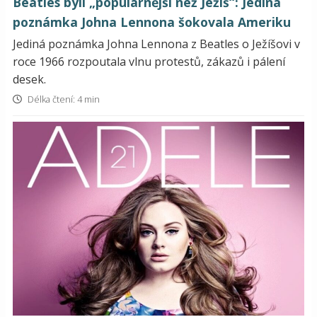
Beatles byli „populárnější než Ježíš“: Jediná
poznámka Johna Lennona šokovala Ameriku
Jediná poznámka Johna Lennona z Beatles o Ježíšovi v
roce 1966 rozpoutala vlnu protestů, zákazů i pálení
desek.
Délka čtení: 4 min