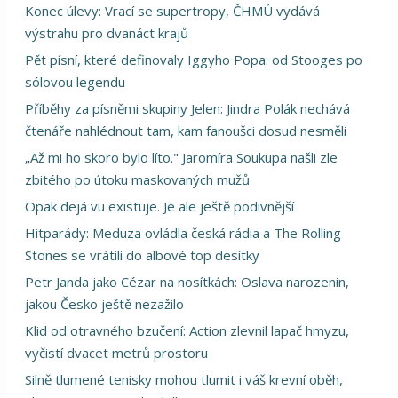
Konec úlevy: Vrací se supertropy, ČHMÚ vydává
výstrahu pro dvanáct krajů
Pět písní, které definovaly Iggyho Popa: od Stooges po
sólovou legendu
Příběhy za písněmi skupiny Jelen: Jindra Polák nechává
čtenáře nahlédnout tam, kam fanoušci dosud nesměli
„Až mi ho skoro bylo líto." Jaromíra Soukupa našli zle
zbitého po útoku maskovaných mužů
Opak dejá vu existuje. Je ale ještě podivnější
Hitparády: Meduza ovládla česká rádia a The Rolling
Stones se vrátili do albové top desítky
Petr Janda jako Cézar na nosítkách: Oslava narozenin,
jakou Česko ještě nezažilo
Klid od otravného bzučení: Action zlevnil lapač hmyzu,
vyčistí dvacet metrů prostoru
Silně tlumené tenisky mohou tlumit i váš krevní oběh,