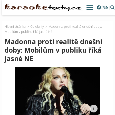
|
Hlavní stránka
Celebrity
Madonna proti realitě dnešní doby:
Mobilům v publiku říká jasné NE
Madonna proti realitě dnešní
doby: Mobilům v publiku říká
jasné NE