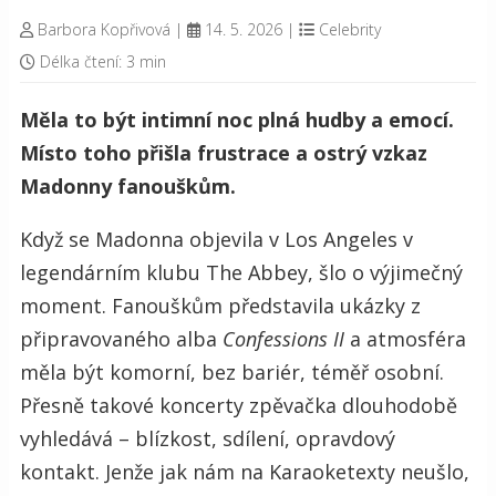
Barbora Kopřivová
|
14. 5. 2026
|
Celebrity
Délka čtení: 3 min
Měla to být intimní noc plná hudby a emocí.
Místo toho přišla frustrace a ostrý vzkaz
Madonny fanouškům.
Když se Madonna objevila v Los Angeles v
legendárním klubu The Abbey, šlo o výjimečný
moment. Fanouškům představila ukázky z
připravovaného alba
Confessions II
a atmosféra
měla být komorní, bez bariér, téměř osobní.
Přesně takové koncerty zpěvačka dlouhodobě
vyhledává – blízkost, sdílení, opravdový
kontakt. Jenže jak nám na Karaoketexty neušlo,