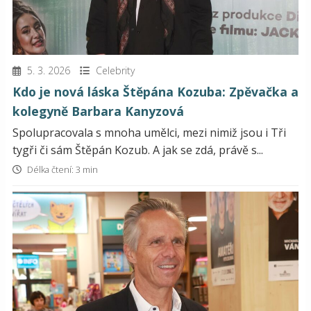
5. 3. 2026
Celebrity
Kdo je nová láska Štěpána Kozuba: Zpěvačka a
kolegyně Barbara Kanyzová
Spolupracovala s mnoha umělci, mezi nimiž jsou i Tři
tygři či sám Štěpán Kozub. A jak se zdá, právě s...
Délka čtení: 3 min