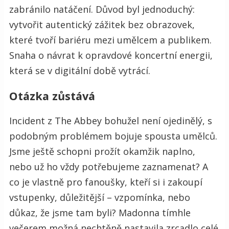
zabránilo natáčení. Důvod byl jednoduchý:
vytvořit autentický zážitek bez obrazovek,
které tvoří bariéru mezi umělcem a publikem.
Snaha o návrat k opravdové koncertní energii,
která se v digitální době vytrácí.
Otázka zůstává
Incident z The Abbey bohužel není ojedinělý, s
podobným problémem bojuje spousta umělců.
Jsme ještě schopni prožít okamžik naplno,
nebo už ho vždy potřebujeme zaznamenat? A
co je vlastně pro fanoušky, kteří si i zakoupí
vstupenky, důležitější – vzpomínka, nebo
důkaz, že jsme tam byli? Madonna tímhle
večerem možná nechtěně nastavila zrcadlo celé