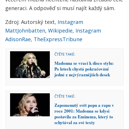
generaci. A odpověď si musí najít každý sám.
Zdroj: Autorský text,
Instagram
MattJohnbatten
,
Wikipedie
,
Instagram
AdisonRae
,
TheExpressTribune
ČTĚTE TAKÉ:
Madonna se vrací k disco stylu:
Po letech chystá pokračování
jedné z nejvýraznějších desek
ČTĚTE TAKÉ:
Zapomenutý svět popu a rapu v
roce 2001: Madonna se kdysi
postavila za Eminema, který to
schytával za své texty