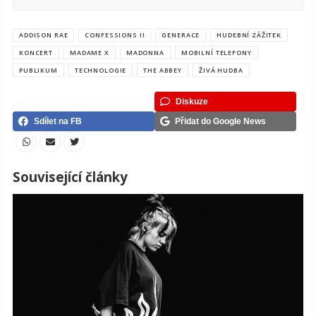
ADDISON RAE
CONFESSIONS II
GENERACE
HUDEBNÍ ZÁŽITEK
KONCERT
MADAME X
MADONNA
MOBILNÍ TELEFONY
PUBLIKUM
TECHNOLOGIE
THE ABBEY
ŽIVÁ HUDBA
Diskuze
Sdílet na FB
Přidat do Google News
Související články