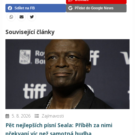
Sdílet na FB
Přidat do Google News
Související články
5. 8. 2026
Zajímavosti
Pět nejlepších písní Seala: Příběh za nimi
překvapí víc než samotná hudba