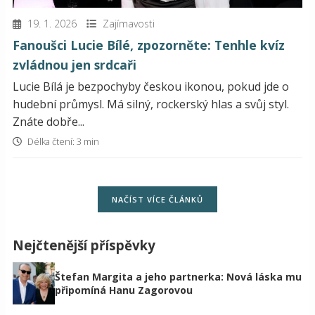
19. 1. 2026
Zajímavosti
Fanoušci Lucie Bílé, zpozorněte: Tenhle kvíz
zvládnou jen srdcaři
Lucie Bílá je bezpochyby českou ikonou, pokud jde o
hudební průmysl. Má silný, rockerský hlas a svůj styl.
Znáte dobře...
Délka čtení: 3 min
NAČÍST VÍCE ČLÁNKŮ
Nejčtenější příspěvky
Štefan Margita a jeho partnerka: Nová láska mu
připomíná Hanu Zagorovou