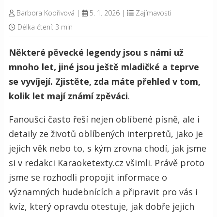
Barbora Kopřivová
|
5. 1. 2026
|
Zajímavosti
Délka čtení: 3 min
Některé pěvecké legendy jsou s námi už
mnoho let, jiné jsou ještě mladičké a teprve
se vyvíjejí. Zjistěte, zda máte přehled v tom,
kolik let mají známí zpěváci
.
Fanoušci často řeší nejen oblíbené písně, ale i
detaily ze životů oblíbených interpretů, jako je
jejich věk nebo to, s kým zrovna chodí, jak jsme
si v redakci Karaoketexty.cz všimli. Právě proto
jsme se rozhodli propojit informace o
významných hudebnících a připravit pro vás i
kvíz, který opravdu otestuje, jak dobře jejich