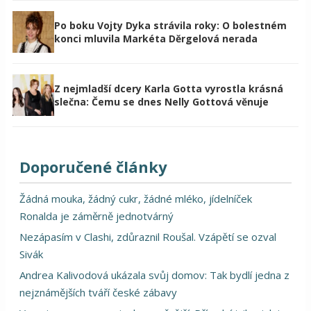
Po boku Vojty Dyka strávila roky: O bolestném
konci mluvila Markéta Děrgelová nerada
Z nejmladší dcery Karla Gotta vyrostla krásná
slečna: Čemu se dnes Nelly Gottová věnuje
Doporučené články
Žádná mouka, žádný cukr, žádné mléko, jídelníček
Ronalda je záměrně jednotvárný
Nezápasím v Clashi, zdůraznil Roušal. Vzápětí se ozval
Sivák
Andrea Kalivodová ukázala svůj domov: Tak bydlí jedna z
nejznámějších tváří české zábavy