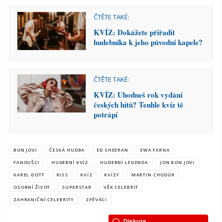
ČTĚTE TAKÉ:
KVÍZ: Dokážete přiřadit
hudebníka k jeho původní kapele?
ČTĚTE TAKÉ:
KVÍZ: Uhodneš rok vydání
českých hitů? Tenhle kvíz tě
potrápí
BON JOVI
ČESKÁ HUDBA
ED SHEERAN
EWA FARNA
FANOUŠCI
HUDEBNÍ KVÍZ
HUDEBNÍ LEGENDA
JON BON JOVI
KAREL GOTT
KISS
KVÍZ
KVÍZY
MARTIN CHODÚR
OSOBNÍ ŽIVOT
SUPERSTAR
VĚK CELEBRIT
ZAHRANIČNÍ CELEBRITY
ZPĚVÁCI
Diskuze