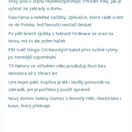
Vosy jsou v srpnu nejnebezpečnější: Přírodní triky, jak je
vyhnat ze zahrady a domu
Ewa Farna a nelehké začátky: Zpěvačce, které radili vrátit
se do Polska, teď fanoušci nestačí tleskat
Po pěti letech zpátky v televizi! Ordinace se vrací na
Novu, má to ale jeden háček
Pět tváří Stinga: Od klasických balad přes svižné rytmy
po temnější vzpomínání
Tři faktory ve středním věku prodlužují život bez
demence až o třináct let
Umí nejen pálit: Kopřiva je lék i skvělý pomocník na
zahradě, jen je potřeba ji použít správně
Nový domov Seleny Gomez v Beverly Hills: Vlastní kino i
luxus, který překvapí