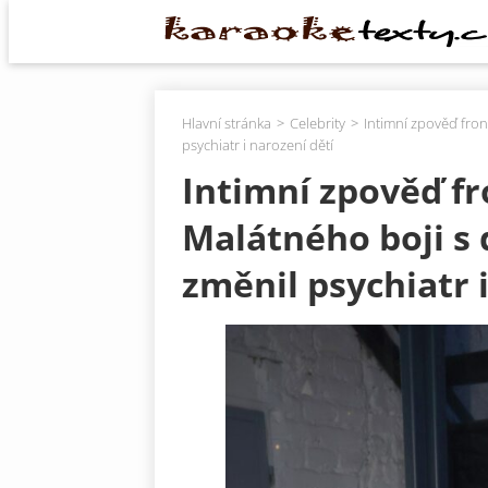
Hlavní stránka
Celebrity
Intimní zpověď fro
psychiatr i narození dětí
Intimní zpověď f
Malátného boji s
změnil psychiatr 