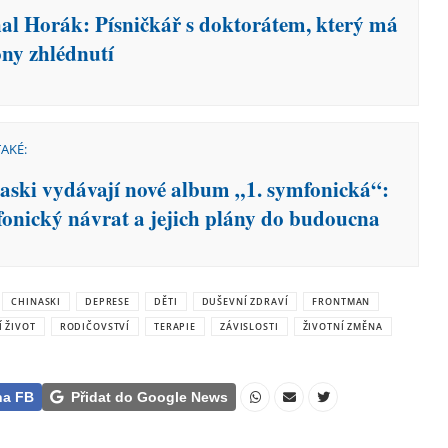
al Horák: Písničkář s doktorátem, který má
ony zhlédnutí
TAKÉ:
aski vydávají nové album „1. symfonická“:
onický návrat a jejich plány do budoucna
CHINASKI
DEPRESE
DĚTI
DUŠEVNÍ ZDRAVÍ
FRONTMAN
 ŽIVOT
RODIČOVSTVÍ
TERAPIE
ZÁVISLOSTI
ŽIVOTNÍ ZMĚNA
na FB
Přidat do Google News