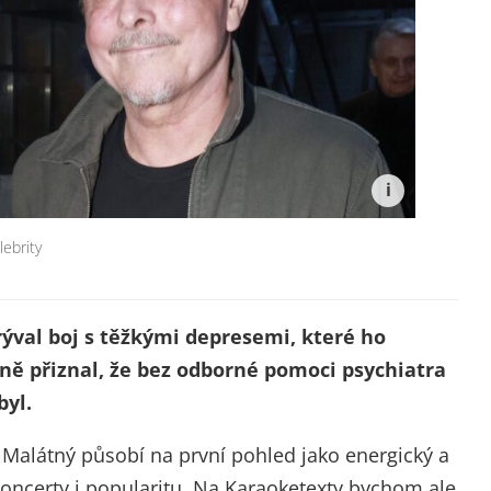
lebrity
ýval boj s těžkými depresemi, které ho
eně přiznal, že bez odborné pomoci psychiatra
byl.
Malátný působí na první pohled jako energický a
á koncerty i popularitu. Na Karaoketexty bychom ale