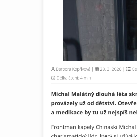
Barbora Kopřivová
|
28. 3. 2026
|
Ce
Délka čtení: 4 min
Michal Malátný dlouhá léta skr
provázely už od dětství. Otevř
a medikace by tu už nejspíš ne
Frontman kapely Chinaski Michal 
charismatický lídr, který si užív