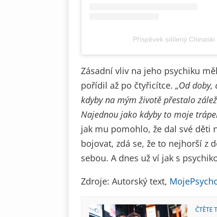
Příspěvek sdílený Chinaski 
Zásadní vliv na jeho psychiku měl
pořídil až po čtyřicítce.
„Od doby, c
kdyby na mým životě přestalo záležet
Najednou jako kdyby to moje trápen
jak mu pomohlo, že dal své děti n
bojovat, zdá se, že to nejhorší z
sebou. A dnes už ví jak s psychik
Zdroje: Autorský text,
MojePsycho
ČTĚTE 