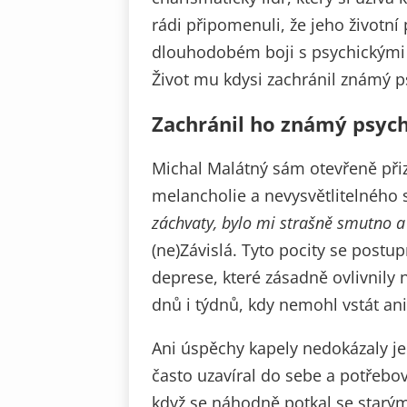
rádi připomenuli, že jeho životní
dlouhodobém boji s psychickými p
Život mu kdysi zachránil známý ps
Zachránil ho známý psych
Michal Malátný sám otevřeně přiz
melancholie a nevysvětlitelného
záchvaty, bylo mi strašně smutno a
(ne)Závislá. Tyto pocity se postu
deprese, které zásadně ovlivnily n
dnů i týdnů, kdy nemohl vstát ani
Ani úspěchy kapely nedokázaly je
často uzavíral do sebe a potřebov
když se náhodně potkal se starým