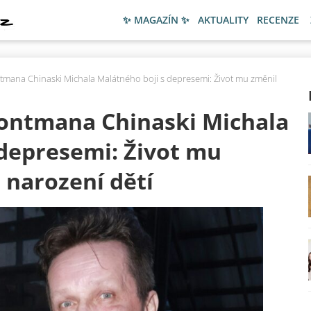
✨ MAGAZÍN ✨
AKTUALITY
RECENZE
ntmana Chinaski Michala Malátného boji s depresemi: Život mu změnil
rontmana Chinaski Michala
 depresemi: Život mu
i narození dětí