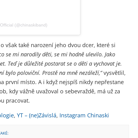
Official (@chinaskiband)
o však také narození jeho dvou dcer, které si
o se mi narodily děti, se mi hodně ulevilo. Jako
. Teď je důležité postarat se o děti a vychovat je.
í bylo poloviční. Prostě na mně nezáleží,“
vysvětlil,
a první místo. A i když nejspíš nikdy nepřestane
 dob, kdy vážně uvažoval o sebevraždě, má už za
ou pracovat.
logie
,
YT – (ne)Závislá
,
Instagram Chinaski
TAKÉ: