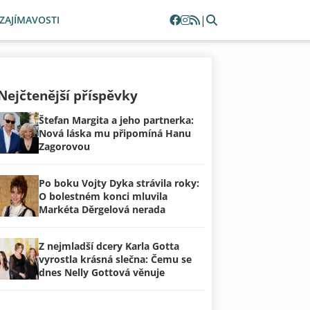
|
ZAJÍMAVOSTI
Nejčtenější příspěvky
Štefan Margita a jeho partnerka:
Nová láska mu připomíná Hanu
Zagorovou
Po boku Vojty Dyka strávila roky:
O bolestném konci mluvila
Markéta Děrgelová nerada
Z nejmladší dcery Karla Gotta
vyrostla krásná slečna: Čemu se
dnes Nelly Gottová věnuje