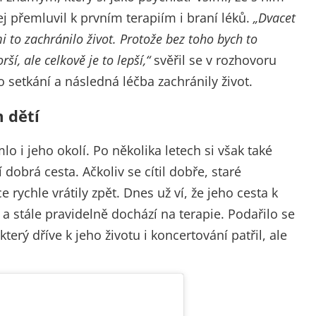
j přemluvil k prvním terapiím i braní léků.
„Dvacet
i to zachránilo život. Protože bez toho bych to
ší, ale celkově je to lepší,“
svěřil se v rozhovoru
 setkání a následná léčba zachránily život.
m dětí
o i jeho okolí. Po několika letech si však také
í dobrá cesta. Ačkoliv se cítil dobře, staré
rychle vrátily zpět. Dnes už ví, že jeho cesta k
 a stále pravidelně dochází na terapie. Podařilo se
erý dříve k jeho životu i koncertování patřil, ale