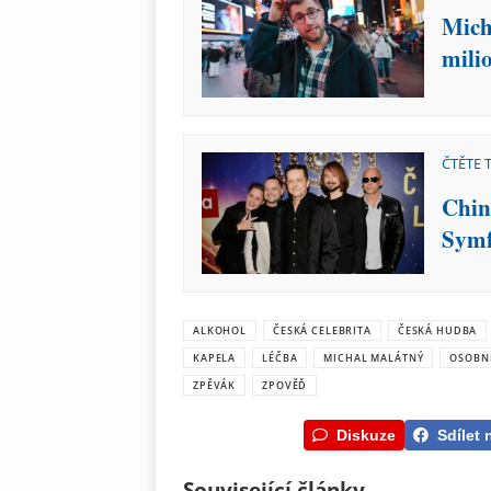
Mich
mili
ČTĚTE 
Chin
Symf
ALKOHOL
ČESKÁ CELEBRITA
ČESKÁ HUDBA
KAPELA
LÉČBA
MICHAL MALÁTNÝ
OSOBNÍ
ZPĚVÁK
ZPOVĚĎ
Diskuze
Sdílet 
Související články