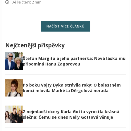
Délka čtení: 2 min
NAČÍST VÍCE ČLÁNKŮ
Nejčtenější příspěvky
Štefan Margita a jeho partnerka: Nová láska mu
připomíná Hanu Zagorovou
Po boku Vojty Dyka strávila roky: O bolestném
konci mluvila Markéta Děrgelová nerada
Z nejmladší dcery Karla Gotta vyrostla krásná
slečna: Čemu se dnes Nelly Gottová věnuje