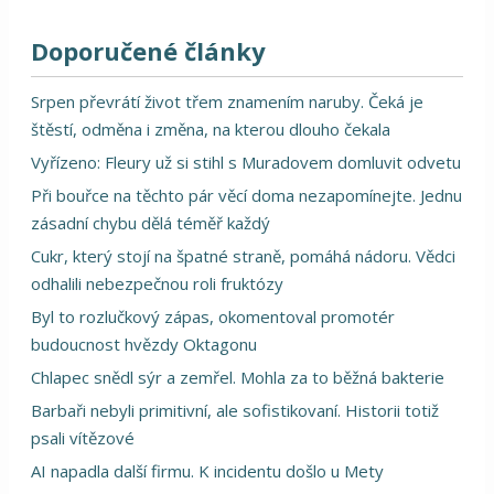
Doporučené články
Srpen převrátí život třem znamením naruby. Čeká je
štěstí, odměna i změna, na kterou dlouho čekala
Vyřízeno: Fleury už si stihl s Muradovem domluvit odvetu
Při bouřce na těchto pár věcí doma nezapomínejte. Jednu
zásadní chybu dělá téměř každý
Cukr, který stojí na špatné straně, pomáhá nádoru. Vědci
odhalili nebezpečnou roli fruktózy
Byl to rozlučkový zápas, okomentoval promotér
budoucnost hvězdy Oktagonu
Chlapec snědl sýr a zemřel. Mohla za to běžná bakterie
Barbaři nebyli primitivní, ale sofistikovaní. Historii totiž
psali vítězové
AI napadla další firmu. K incidentu došlo u Mety