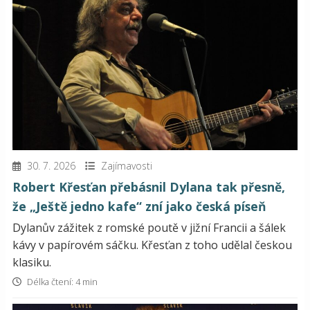
30. 7. 2026
Zajímavosti
Robert Křesťan přebásnil Dylana tak přesně,
že „Ještě jedno kafe“ zní jako česká píseň
Dylanův zážitek z romské poutě v jižní Francii a šálek
kávy v papírovém sáčku. Křesťan z toho udělal českou
klasiku.
Délka čtení: 4 min