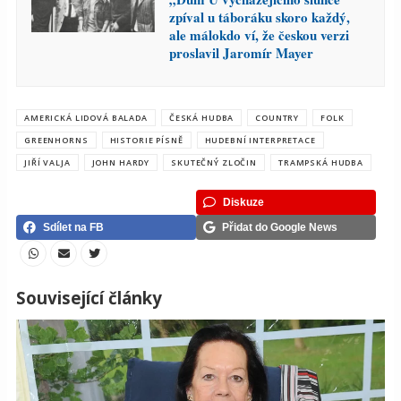
zpíval u táboráku skoro každý,
ale málokdo ví, že českou verzi
proslavil Jaromír Mayer
AMERICKÁ LIDOVÁ BALADA
ČESKÁ HUDBA
COUNTRY
FOLK
GREENHORNS
HISTORIE PÍSNĚ
HUDEBNÍ INTERPRETACE
JIŘÍ VALJA
JOHN HARDY
SKUTEČNÝ ZLOČIN
TRAMPSKÁ HUDBA
Diskuze
Sdílet na FB
Přidat do Google News
Související články