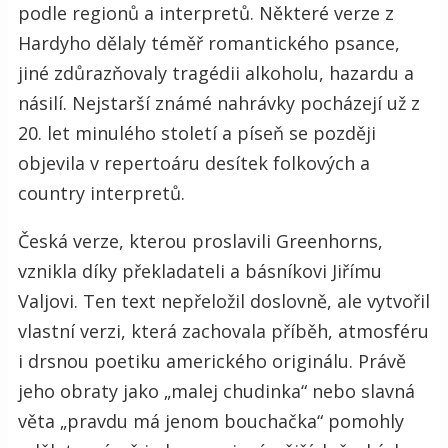
podle regionů a interpretů. Některé verze z
Hardyho dělaly téměř romantického psance,
jiné zdůrazňovaly tragédii alkoholu, hazardu a
násilí. Nejstarší známé nahrávky pocházejí už z
20. let minulého století a píseň se později
objevila v repertoáru desítek folkových a
country interpretů.
Česká verze, kterou proslavili Greenhorns,
vznikla díky překladateli a básníkovi Jiřímu
Valjovi. Ten text nepřeložil doslovně, ale vytvořil
vlastní verzi, která zachovala příběh, atmosféru
i drsnou poetiku amerického originálu. Právě
jeho obraty jako „malej chudinka“ nebo slavná
věta „pravdu má jenom bouchačka“ pomohly