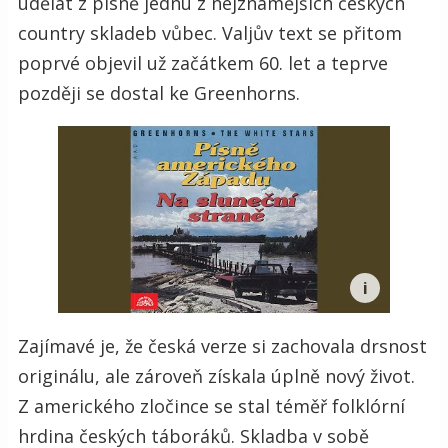
udělat z písně jednu z nejznámějších českých
country skladeb vůbec. Valjův text se přitom
poprvé objevil už začátkem 60. let a teprve
později se dostal ke Greenhorns.
Zajímavé je, že česká verze si zachovala drsnost
originálu, ale zároveň získala úplně nový život.
Z amerického zločince se stal téměř folklórní
hrdina českých táboráků. Skladba v sobě