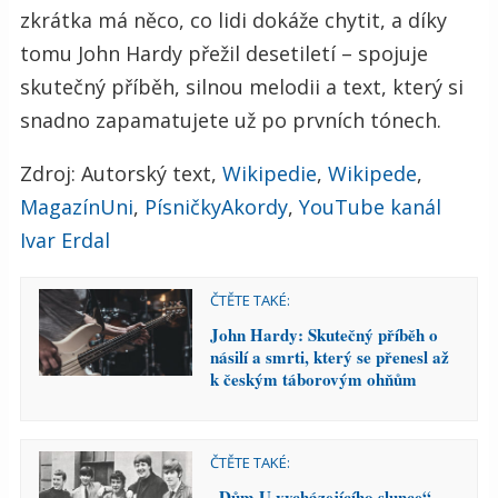
zkrátka má něco, co lidi dokáže chytit, a díky
tomu John Hardy přežil desetiletí – spojuje
skutečný příběh, silnou melodii a text, který si
snadno zapamatujete už po prvních tónech.
Zdroj: Autorský text,
Wikipedie
,
Wikipede
,
MagazínUni
,
PísničkyAkordy
,
YouTube kanál
Ivar Erdal
ČTĚTE TAKÉ:
John Hardy: Skutečný příběh o
násilí a smrti, který se přenesl až
k českým táborovým ohňům
ČTĚTE TAKÉ:
„Dům U vycházejícího slunce“