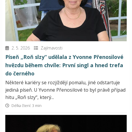
2. 5. 2026
Zajímavosti
Píseň „Roň slzy“ udělala z Yvonne Přenosilové
hvězdu během chvíle: První singl a hned trefa
do černého
Některé kariéry se rozjíždějí pomalu, jiné odstartuje
jediná píseň. U Yvonne Přenosilové to byl právě případ
hitu „Roň slzy“, který...
Délka čtení: 3 min