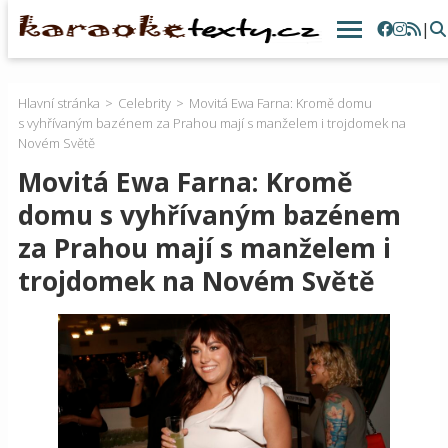
|
Hlavní stránka
Celebrity
Movitá Ewa Farna: Kromě domu
s vyhřívaným bazénem za Prahou mají s manželem i trojdomek na
Novém Světě
Movitá Ewa Farna: Kromě
domu s vyhřívaným bazénem
za Prahou mají s manželem i
trojdomek na Novém Světě