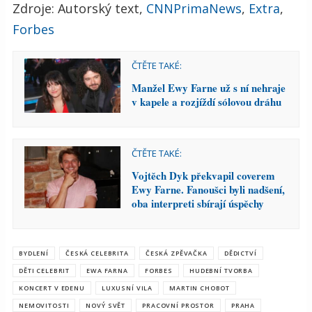
Zdroje: Autorský text,
CNNPrimaNews
,
Extra
,
Forbes
ČTĚTE TAKÉ:
Manžel Ewy Farne už s ní nehraje
v kapele a rozjíždí sólovou dráhu
ČTĚTE TAKÉ:
Vojtěch Dyk překvapil coverem
Ewy Farne. Fanoušci byli nadšení,
oba interpreti sbírají úspěchy
BYDLENÍ
ČESKÁ CELEBRITA
ČESKÁ ZPĚVAČKA
DĚDICTVÍ
DĚTI CELEBRIT
EWA FARNA
FORBES
HUDEBNÍ TVORBA
KONCERT V EDENU
LUXUSNÍ VILA
MARTIN CHOBOT
NEMOVITOSTI
NOVÝ SVĚT
PRACOVNÍ PROSTOR
PRAHA