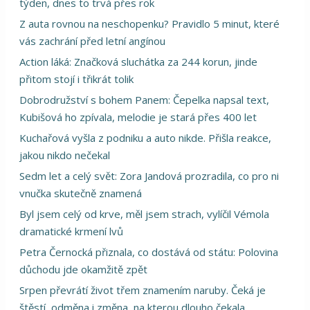
týden, dnes to trvá přes rok
Z auta rovnou na neschopenku? Pravidlo 5 minut, které
vás zachrání před letní angínou
Action láká: Značková sluchátka za 244 korun, jinde
přitom stojí i třikrát tolik
Dobrodružství s bohem Panem: Čepelka napsal text,
Kubišová ho zpívala, melodie je stará přes 400 let
Kuchařová vyšla z podniku a auto nikde. Přišla reakce,
jakou nikdo nečekal
Sedm let a celý svět: Zora Jandová prozradila, co pro ni
vnučka skutečně znamená
Byl jsem celý od krve, měl jsem strach, vylíčil Vémola
dramatické krmení lvů
Petra Černocká přiznala, co dostává od státu: Polovina
důchodu jde okamžitě zpět
Srpen převrátí život třem znamením naruby. Čeká je
štěstí, odměna i změna, na kterou dlouho čekala