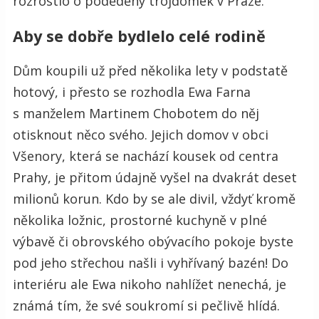
rozrostlo o poděděný trojdomek v Praze.
Aby se dobře bydlelo celé rodině
Dům koupili už před několika lety v podstatě
hotový, i přesto se rozhodla Ewa Farna
s manželem Martinem Chobotem do něj
otisknout něco svého. Jejich domov v obci
Všenory, která se nachází kousek od centra
Prahy, je přitom údajně vyšel na dvakrát deset
milionů korun. Kdo by se ale divil, vždyť kromě
několika ložnic, prostorné kuchyně v plné
výbavě či obrovského obývacího pokoje byste
pod jeho střechou našli i vyhřívaný bazén! Do
interiéru ale Ewa nikoho nahlížet nenechá, je
známá tím, že své soukromí si pečlivě hlídá.