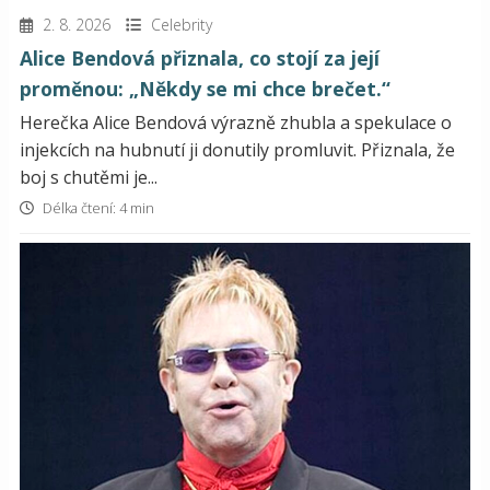
2. 8. 2026
Celebrity
Alice Bendová přiznala, co stojí za její
proměnou: „Někdy se mi chce brečet.“
Herečka Alice Bendová výrazně zhubla a spekulace o
injekcích na hubnutí ji donutily promluvit. Přiznala, že
boj s chutěmi je...
Délka čtení: 4 min