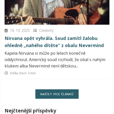
16. 10. 2025
Celebrity
Nirvana opět vyhrála. Soud zamítl žalobu
ohledně „nahého dítěte“ z obalu Nevermind
Kapela Nirvana si může po letech konečně
oddychnout. Americký soud rozhodl, že obal s nahým
klukem alba Nevermind není dětskou...
Délka čtení: 3 min
NAČÍST VÍCE ČLÁNKŮ
Nejčtenější příspěvky