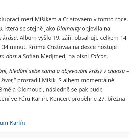
luprací mezi Mišíkem a Cristovaem v tomto roce.
p
, která se stejně jako
Diamanty
objevila na
e krása
. Album vyšlo 19. září, obsahuje celkem 14
u 34 minut. Kromě Cristovaa na desce hostuje i
m dost
a Sofian Medjmedj na písni
Falcon
.
ní, hledání sebe sama a objevování krásy v chaosu –
život,
“ prozradil Mišík. S albem momentálně
v Brně a Olomouci, následně se pak bude
ení ve Fóru Karlín. Koncert proběhne 27. března
um Karlín