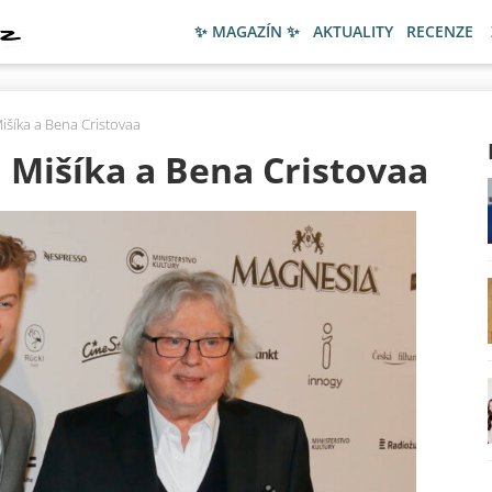
✨ MAGAZÍN ✨
AKTUALITY
RECENZE
šíka a Bena Cristovaa
Mišíka a Bena Cristovaa