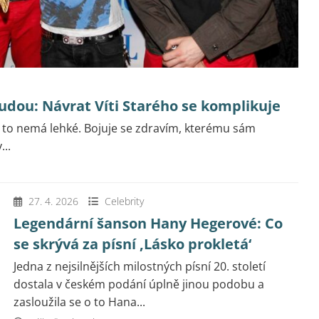
dou: Návrat Víti Starého se komplikuje
 to nemá lehké. Bojuje se zdravím, kterému sám
..
27. 4. 2026
Celebrity
Legendární šanson Hany Hegerové: Co
se skrývá za písní ‚Lásko prokletá‘
Jedna z nejsilnějších milostných písní 20. století
dostala v českém podání úplně jinou podobu a
zasloužila se o to Hana...