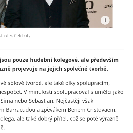
tuality
,
Celebrity
jsou pouze hudební kolegové, ale především
azně projevuje na jejich společné tvorbě.
vé sólové tvorbě, ale také díky spolupracím,
espočet. V minulosti spolupracoval s umělci jako
 Sima nebo Sebastian. Nejčastěji však
em Barracudou a zpěvákem Benem Cristovaem.
lega, ale také dobrý přítel, což se poté výrazně
bě.