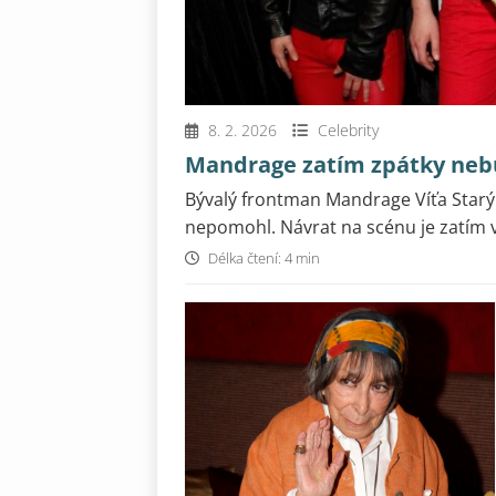
8. 2. 2026
Celebrity
Mandrage zatím zpátky nebu
Bývalý frontman Mandrage Víťa Starý
nepomohl. Návrat na scénu je zatím v.
Délka čtení: 4 min