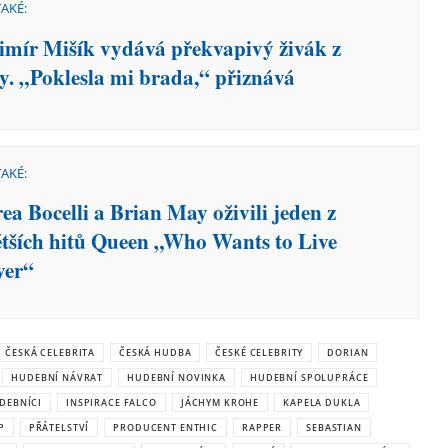
TAKÉ:
imír Mišík vydává překvapivý živák z
y. „Poklesla mi brada,“ přiznává
TAKÉ:
ea Bocelli a Brian May oživili jeden z
ětších hitů Queen „Who Wants to Live
ver“
ČESKÁ CELEBRITA
ČESKÁ HUDBA
ČESKÉ CELEBRITY
DORIAN
HUDEBNÍ NÁVRAT
HUDEBNÍ NOVINKA
HUDEBNÍ SPOLUPRÁCE
DEBNÍCI
INSPIRACE FALCO
JÁCHYM KROHE
KAPELA DUKLA
P
PŘÁTELSTVÍ
PRODUCENT ENTHIC
RAPPER
SEBASTIAN