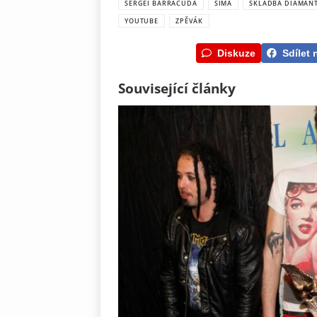
SERGEI BARRACUDA
SIMA
SKLADBA DIAMAN
YOUTUBE
ZPĚVÁK
Diskuze
Sdílet 
Související články