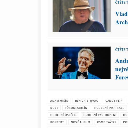
ČTĚTE 
Vlad
Arch
ČTĚTE 
Andr
nejv
Fore
ADAM MIŠÍK
BEN CRISTOVAO
CANDY FLIP
DUET
FÓRUM KARLÍN
HUDEBNÍ INSPIRACE
HUDEBNÍ ÚSPĚCH
HUDEBNÍ VYSTOUPENÍ
HU
KONCERT
NOVÉ ALBUM
OSMDESÁTKY
PO