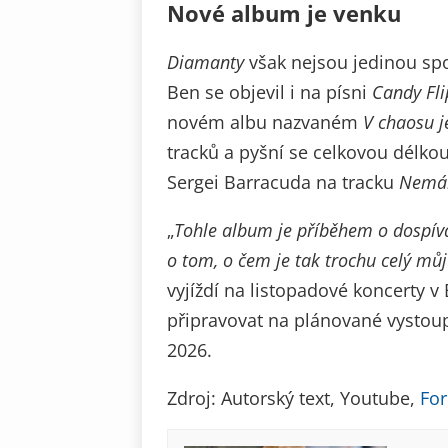
Nové album je venku
Diamanty
však nejsou jedinou spo
Ben se objevil i na písni
Candy Fli
novém albu nazvaném
V chaosu j
tracků a pyšní se celkovou délko
Sergei Barracuda na tracku
Nemá
„
Tohle album je příběhem o dospívá
o tom, o čem je tak trochu celý můj 
vyjíždí na listopadové koncerty 
připravovat na plánované vystoup
2026.
Zdroj: Autorský text, Youtube,
For