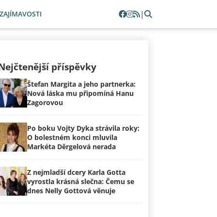
|
ZAJÍMAVOSTI
Nejčtenější příspěvky
Štefan Margita a jeho partnerka:
Nová láska mu připomíná Hanu
Zagorovou
Po boku Vojty Dyka strávila roky:
O bolestném konci mluvila
Markéta Děrgelová nerada
Z nejmladší dcery Karla Gotta
vyrostla krásná slečna: Čemu se
dnes Nelly Gottová věnuje