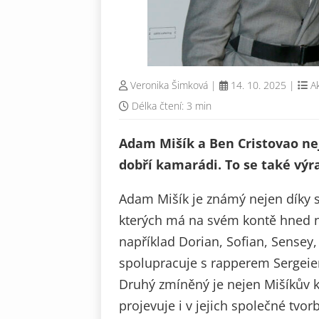
Veronika Šimková
|
14. 10. 2025
|
Ak
Délka čtení: 3 min
Adam Mišík a Ben Cristovao ne
dobří kamarádi. To se také výr
Adam Mišík je známý nejen díky s
kterých má na svém kontě hned n
například Dorian, Sofian, Sensey,
spolupracuje s rapperem Sergei
Druhý zmíněný je nejen Mišíkův ko
projevuje i v jejich společné tvor