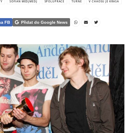
TY
SOFIAN MEDJMEDJ
SPOLUPRÁCE
TURNÉ
V CHAOSU JE KRÁSA
na FB
Přidat do Google News