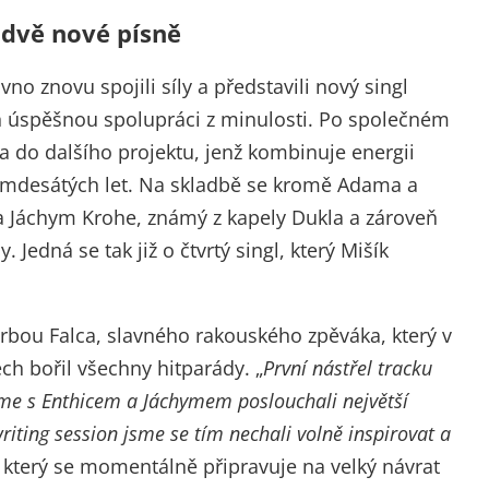
 dvě nové písně
o znovu spojili síly a představili nový singl
ich úspěšnou spolupráci z minulosti. Po společném
la do dalšího projektu, jenž kombinuje energii
smdesátých let. Na skladbě se kromě Adama a
 a Jáchym Krohe, známý z kapely Dukla a zároveň
Jedná se tak již o čtvrtý singl, který Mišík
vorbou Falca, slavného rakouského zpěváka, který v
h bořil všechny hitparády. „
První nástřel tracku
sme s Enthicem a Jáchymem poslouchali největší
riting session jsme se tím nechali volně inspirovat a
k, který se momentálně připravuje na velký návrat