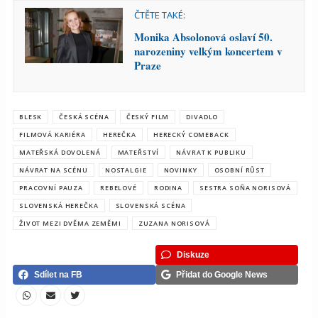
ČTĚTE TAKÉ:
Monika Absolonová oslaví 50.
narozeniny velkým koncertem v
Praze
BLESK
ČESKÁ SCÉNA
ČESKÝ FILM
DIVADLO
FILMOVÁ KARIÉRA
HEREČKA
HERECKÝ COMEBACK
MATEŘSKÁ DOVOLENÁ
MATEŘSTVÍ
NÁVRAT K PUBLIKU
NÁVRAT NA SCÉNU
NOSTALGIE
NOVINKY
OSOBNÍ RŮST
PRACOVNÍ PAUZA
REBELOVÉ
RODINA
SESTRA SOŇA NORISOVÁ
SLOVENSKÁ HEREČKA
SLOVENSKÁ SCÉNA
ŽIVOT MEZI DVĚMA ZEMĚMI
ZUZANA NORISOVÁ
Diskuze
Sdílet na FB
Přidat do Google News