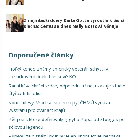
Z nejmladší dcery Karla Gotta vyrostla krásná
slečna: Čemu se dnes Nelly Gottová věnuje
Doporučené články
Hořký konec: Známý americký veterán schytal v
rozlučkovém duelu bleskové KO
Ranní káva chrání srdce, odpolední už ne, ukazuje studie
čtyřiceti tisíc lidí
Konec úlevy: Vrací se supertropy, ČHMÚ vydává
výstrahu pro dvanáct krajů
Pět písní, které definovaly Iggyho Popa: od Stooges po
sólovou legendu
Příběhy za písněmi skupiny Jelen: Jindra Polák nechává