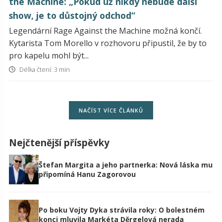
the Machine: „Pokud už nikdy nebude další
show, je to důstojný odchod“
Legendární Rage Against the Machine možná končí.
Kytarista Tom Morello v rozhovoru připustil, že by to
pro kapelu mohl být...
Délka čtení: 3 min
NAČÍST VÍCE ČLÁNKŮ
Nejčtenější příspěvky
Štefan Margita a jeho partnerka: Nová láska mu
připomíná Hanu Zagorovou
Po boku Vojty Dyka strávila roky: O bolestném
konci mluvila Markéta Děrgelová nerada