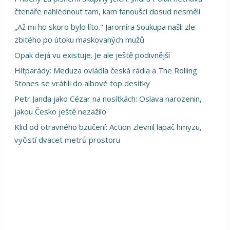
čtenáře nahlédnout tam, kam fanoušci dosud nesměli
„Až mi ho skoro bylo líto." Jaromíra Soukupa našli zle
zbitého po útoku maskovaných mužů
Opak dejá vu existuje. Je ale ještě podivnější
Hitparády: Meduza ovládla česká rádia a The Rolling
Stones se vrátili do albové top desítky
Petr Janda jako Cézar na nosítkách: Oslava narozenin,
jakou Česko ještě nezažilo
Klid od otravného bzučení: Action zlevnil lapač hmyzu,
vyčistí dvacet metrů prostoru