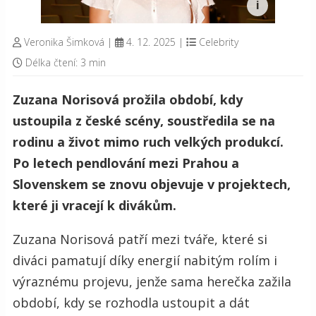
Veronika Šimková
|
4. 12. 2025
|
Celebrity
Délka čtení: 3 min
Zuzana Norisová prožila období, kdy
ustoupila z české scény, soustředila se na
rodinu a život mimo ruch velkých produkcí.
Po letech pendlování mezi Prahou a
Slovenskem se znovu objevuje v projektech,
které ji vracejí k divákům.
Zuzana Norisová patří mezi tváře, které si
diváci pamatují díky energií nabitým rolím i
výraznému projevu, jenže sama herečka zažila
období, kdy se rozhodla ustoupit a dát