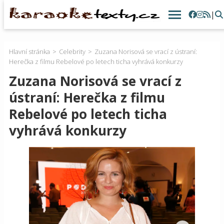
|
Hlavní stránka
Celebrity
Zuzana Norisová se vrací z ústraní:
Herečka z filmu Rebelové po letech ticha vyhrává konkurzy
Zuzana Norisová se vrací z
ústraní: Herečka z filmu
Rebelové po letech ticha
vyhrává konkurzy