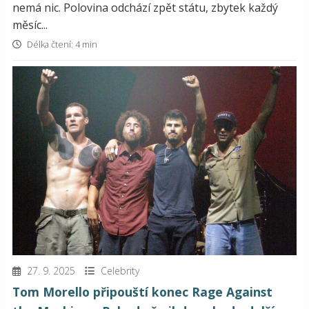
nemá nic. Polovina odchází zpět státu, zbytek každý
měsíc...
Délka čtení: 4 min
27. 9. 2025
Celebrity
Tom Morello připouští konec Rage Against