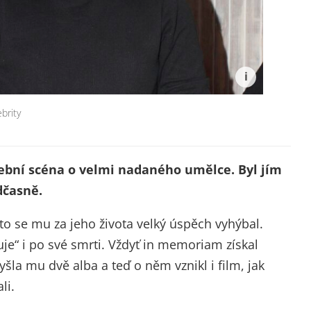
brity
ební scéna o velmi nadaného umělce. Byl jím
dčasně.
sto se mu za jeho života velký úspěch vyhýbal.
uje“ i po své smrti. Vždyť in memoriam získal
yšla mu dvě alba a teď o něm vznikl i film, jak
li.