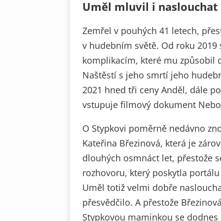
Uměl mluvil i naslouchat
Zemřel v pouhých 41 letech, přes
v hudebním světě. Od roku 2019 se
komplikacím, které mu způsobil co
Naštěstí s jeho smrtí jeho hudeb
2021 hned tři ceny Anděl, dále po
vstupuje filmový dokument Neboj, 
O Stypkovi poměrně nedávno znov
Kateřina Březinová, která je záro
dlouhých osmnáct let, přestože s
rozhovoru, který poskytla portálu E
Uměl totiž velmi dobře naslouch
přesvědčilo. A přestože Březinov
Stypkovou maminkou se dodnes 