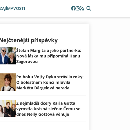
|
ZAJÍMAVOSTI
Nejčtenější příspěvky
Štefan Margita a jeho partnerka:
Nová láska mu připomíná Hanu
Zagorovou
Po boku Vojty Dyka strávila roky:
O bolestném konci mluvila
Markéta Děrgelová nerada
Z nejmladší dcery Karla Gotta
vyrostla krásná slečna: Čemu se
dnes Nelly Gottová věnuje