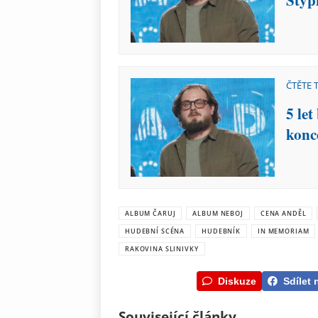
Styp
ČTĚTE 
5 le
konc
ALBUM ČARUJ
ALBUM NEBOJ
CENA ANDĚL
HUDEBNÍ SCÉNA
HUDEBNÍK
IN MEMORIAM
RAKOVINA SLINIVKY
Diskuze
Sdílet 
Související články