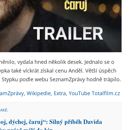
měnilo, vydala hned několik desek. Jednalo se o
ypka také víckrát získal cenu Anděl. Větší úspěch
 to Stypku podle webu SeznamZprávy hodně trápilo.
namZprávy
,
Wikipedie
,
Extra
,
YouTube Totalfilm.cz
TAKÉ:
oj, dýchej, čaruj“: Silný příběh Davida