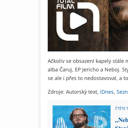
Ačkoliv se obsazení kapely stále 
alba Čaruj, EP Jericho a Neboj. St
se ale i přes to nedostavoval, a
Zdroje: Autorský text,
iDnes
,
Sez
ČTĚTE 
„Neb