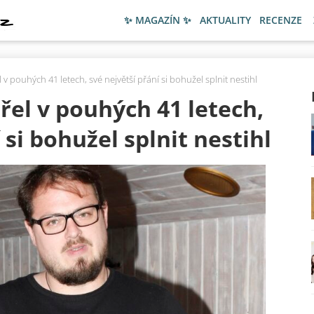
✨ MAGAZÍN ✨
AKTUALITY
RECENZE
v pouhých 41 letech, své největší přání si bohužel splnit nestihl
el v pouhých 41 letech,
 si bohužel splnit nestihl