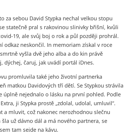
to za sebou David Stypka nechal velkou stopu
 statečně pral s rakovinou slinivky břišní, kvůli
vid-19, ale svůj boj o rok a půl později prohrál.
ní odkaz neskončil. In memoriam získal v roce
smrtně vyšla dvě jeho alba a do kin právě
dýchej, čaruj, jak uvádí portál iDnes.
u promluvila také jeho životní partnerka
veň matkou Davidových tří dětí. Se Stypkou strávila
e úplně nejednalo o lásku na první pohled. Podle
xtra, ji Stypka prostě „zdolal, udolal, umluvil“.
at a mluvit, což nakonec nerozhodnou slečnu
á šla už dávno dál a má nového partnera, se
sem tam sejde na kávu.