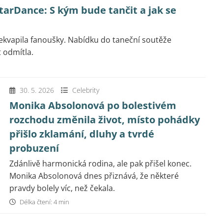
arDance: S kým bude tančit a jak se
ekvapila fanoušky. Nabídku do taneční soutěže
t odmítla.
30. 5. 2026
Celebrity
Monika Absolonová po bolestivém
rozchodu změnila život, místo pohádky
přišlo zklamání, dluhy a tvrdé
probuzení
Zdánlivě harmonická rodina, ale pak přišel konec.
Monika Absolonová dnes přiznává, že některé
pravdy bolely víc, než čekala.
Délka čtení: 4 min