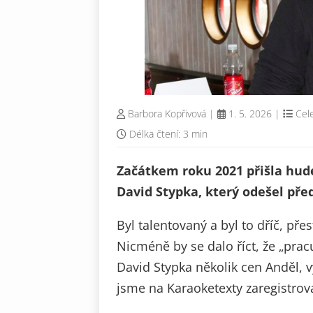
Barbora Kopřivová
|
1. 5. 2026
|
Cele
Délka čtení: 3 min
Začátkem roku 2021 přišla hud
David Stypka, který odešel pře
Byl talentovaný a byl to dříč, pře
Nicméně by se dalo říct, že „prac
David Stypka několik cen Anděl, v
jsme na Karaoketexty zaregistrova