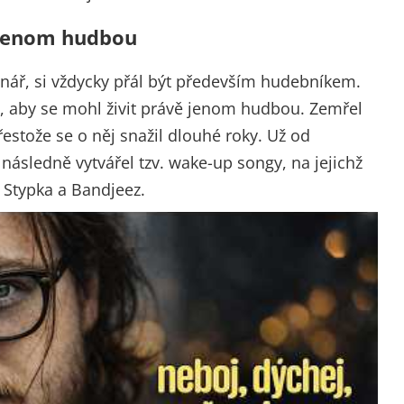
t jenom hudbou
inář, si vždycky přál být především hudebníkem.
o, aby se mohl živit právě jenom hudbou. Zemřel
přestože se o něj snažil dlouhé roky. Už od
 následně vytvářel tzv. wake-up songy, na jejichž
 Stypka a Bandjeez.