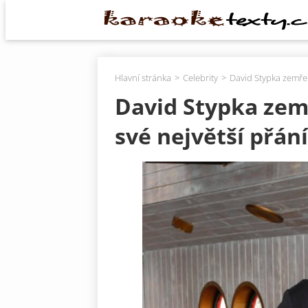
Hlavní stránka
Celebrity
David Stypka zemřel 
David Stypka zemř
své největší přání