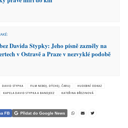
ky právě míří do kin
TAKÉ:
t bez Davida Stypky: Jeho písně zazněly na
ertech v Ostravě a Praze v nezvyklé podobě
DAVID STYPKA
FILM NEBOJ, DÝCHEJ, ČARUJ
HUDEBNÍ ODKAZ
KAPELA DAVID STYPKA A BANDJEEZ
KATEŘINA BŘEZINOVÁ
na FB
Přidat do Google News