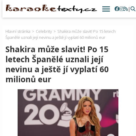
|
Hlavní stránka
Celebrity
Shakira může slavit! Po 15 letech
Španělé uznali její nevinu a ještě jí vyplatí 60 milionů eur
Shakira může slavit! Po 15
letech Španělé uznali její
nevinu a ještě jí vyplatí 60
milionů eur