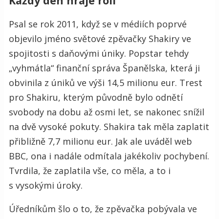
Každý den hraje roli
Psal se rok 2011, když se v médiích poprvé
objevilo jméno světové zpěvačky Shakiry ve
spojitosti s daňovými úniky. Popstar tehdy
„vyhmátla“ finanční správa Španělska, která ji
obvinila z úniků ve výši 14,5 milionu eur. Trest
pro Shakiru, kterým původně bylo odnětí
svobody na dobu až osmi let, se nakonec snížil
na dvě vysoké pokuty. Shakira tak měla zaplatit
přibližně 7,7 milionu eur. Jak ale uváděl web
BBC, ona i nadále odmítala jakékoliv pochybení.
Tvrdila, že zaplatila vše, co měla, a to i
s vysokými úroky.
Úředníkům šlo o to, že zpěvačka pobývala ve