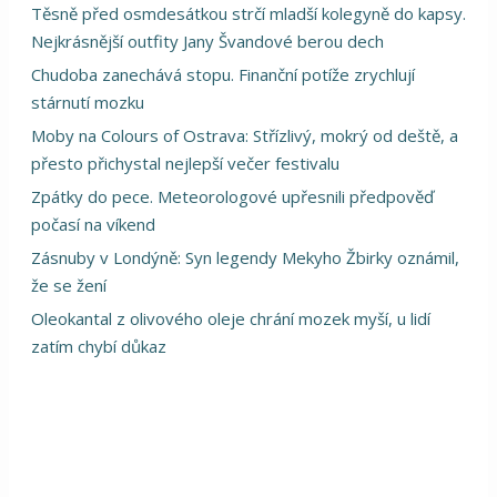
Těsně před osmdesátkou strčí mladší kolegyně do kapsy.
Nejkrásnější outfity Jany Švandové berou dech
Chudoba zanechává stopu. Finanční potíže zrychlují
stárnutí mozku
Moby na Colours of Ostrava: Střízlivý, mokrý od deště, a
přesto přichystal nejlepší večer festivalu
Zpátky do pece. Meteorologové upřesnili předpověď
počasí na víkend
Zásnuby v Londýně: Syn legendy Mekyho Žbirky oznámil,
že se žení
Oleokantal z olivového oleje chrání mozek myší, u lidí
zatím chybí důkaz