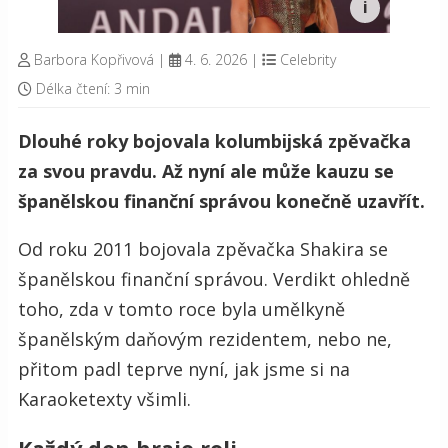
Barbora Kopřivová
|
4. 6. 2026
|
Celebrity
Délka čtení: 3 min
Dlouhé roky bojovala kolumbijská zpěvačka
za svou pravdu. Až nyní ale může kauzu se
španělskou finanční správou konečně uzavřít.
Od roku 2011 bojovala zpěvačka Shakira se
španělskou finanční správou. Verdikt ohledně
toho, zda v tomto roce byla umělkyně
španělským daňovým rezidentem, nebo ne,
přitom padl teprve nyní, jak jsme si na
Karaoketexty všimli.