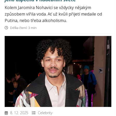
Kolem Jaromíra Nohavici se vždycky nějakým
způsobem vířila voda. Ať už kvůli přijetí medaile od
Putina, nebo třeba alkoholismu.
Délka čtení: 3 min
8. 12. 2025
Celebrity