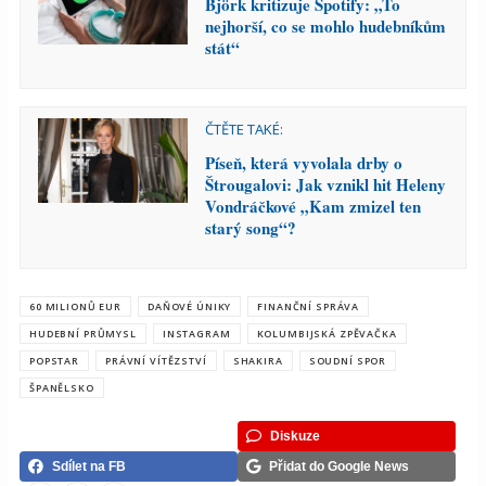
Björk kritizuje Spotify: „To
nejhorší, co se mohlo hudebníkům
stát“
ČTĚTE TAKÉ:
Píseň, která vyvolala drby o
Štrougalovi: Jak vznikl hit Heleny
Vondráčkové „Kam zmizel ten
starý song“?
60 MILIONŮ EUR
DAŇOVÉ ÚNIKY
FINANČNÍ SPRÁVA
HUDEBNÍ PRŮMYSL
INSTAGRAM
KOLUMBIJSKÁ ZPĚVAČKA
POPSTAR
PRÁVNÍ VÍTĚZSTVÍ
SHAKIRA
SOUDNÍ SPOR
ŠPANĚLSKO
Diskuze
Sdílet na FB
Přidat do Google News