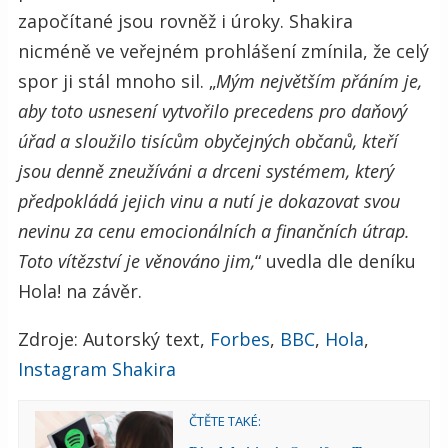
započítané jsou rovněž i úroky. Shakira
nicméně ve veřejném prohlášení zmínila, že celý
spor ji stál mnoho sil. „
Mým největším přáním je,
aby toto usnesení vytvořilo precedens pro daňový
úřad a sloužilo tisícům obyčejných občanů, kteří
jsou denně zneužíváni a drceni systémem, který
předpokládá jejich vinu a nutí je dokazovat svou
nevinu za cenu emocionálních a finančních útrap.
Toto vítězství je věnováno jim,
“ uvedla dle deníku
Hola! na závěr.
Zdroje: Autorský text,
Forbes
,
BBC
,
Hola
,
Instagram Shakira
ČTĚTE TAKÉ: