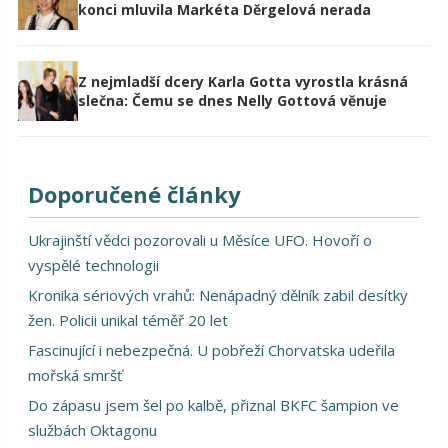
konci mluvila Markéta Děrgelová nerada
Z nejmladší dcery Karla Gotta vyrostla krásná
slečna: Čemu se dnes Nelly Gottová věnuje
Doporučené články
Ukrajinští vědci pozorovali u Měsíce UFO. Hovoří o
vyspělé technologii
Kronika sériových vrahů: Nenápadný dělník zabil desítky
žen. Policii unikal téměř 20 let
Fascinující i nebezpečná. U pobřeží Chorvatska udeřila
mořská smršť
Do zápasu jsem šel po kalbě, přiznal BKFC šampion ve
službách Oktagonu