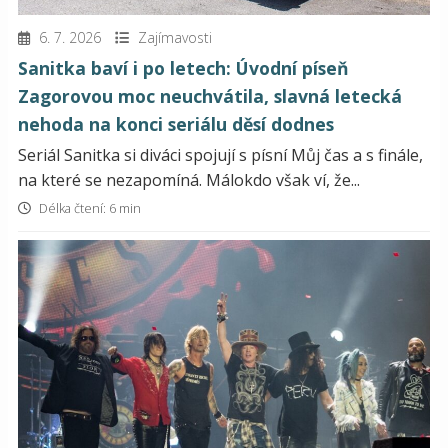
6. 7. 2026
Zajímavosti
Sanitka baví i po letech: Úvodní píseň
Zagorovou moc neuchvátila, slavná letecká
nehoda na konci seriálu děsí dodnes
Seriál Sanitka si diváci spojují s písní Můj čas a s finále,
na které se nezapomíná. Málokdo však ví, že...
Délka čtení: 6 min