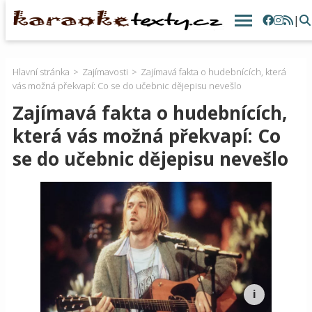
|
Hlavní stránka
Zajímavosti
Zajímavá fakta o hudebnících, která
vás možná překvapí: Co se do učebnic dějepisu nevešlo
Zajímavá fakta o hudebnících,
která vás možná překvapí: Co
se do učebnic dějepisu nevešlo