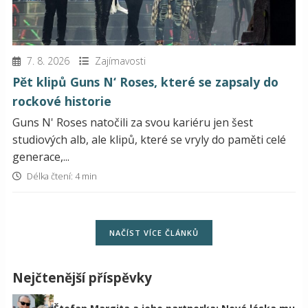
7. 8. 2026
Zajímavosti
Pět klipů Guns N‘ Roses, které se zapsaly do
rockové historie
Guns N' Roses natočili za svou kariéru jen šest
studiových alb, ale klipů, které se vryly do paměti celé
generace,...
Délka čtení: 4 min
NAČÍST VÍCE ČLÁNKŮ
Nejčtenější příspěvky