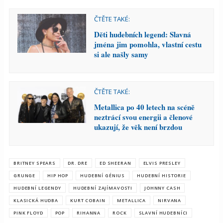
ČTĚTE TAKÉ:
Děti hudebních legend: Slavná
jména jim pomohla, vlastní cestu
si ale našly samy
ČTĚTE TAKÉ:
Metallica po 40 letech na scéně
neztrácí svou energii a členové
ukazují, že věk není brzdou
BRITNEY SPEARS
DR. DRE
ED SHEERAN
ELVIS PRESLEY
GRUNGE
HIP HOP
HUDEBNÍ GÉNIUS
HUDEBNÍ HISTORIE
HUDEBNÍ LEGENDY
HUDEBNÍ ZAJÍMAVOSTI
JOHNNY CASH
KLASICKÁ HUDBA
KURT COBAIN
METALLICA
NIRVANA
PINK FLOYD
POP
RIHANNA
ROCK
SLAVNÍ HUDEBNÍCI