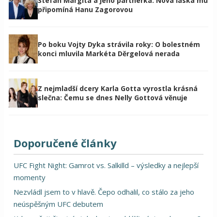
Štefan Margita a jeho partnerka: Nová láska mu
připomíná Hanu Zagorovou
Po boku Vojty Dyka strávila roky: O bolestném
konci mluvila Markéta Děrgelová nerada
Z nejmladší dcery Karla Gotta vyrostla krásná
slečna: Čemu se dnes Nelly Gottová věnuje
Doporučené články
UFC Fight Night: Gamrot vs. Salkilld – výsledky a nejlepší
momenty
Nezvládl jsem to v hlavě. Čepo odhalil, co stálo za jeho
neúspěšným UFC debutem