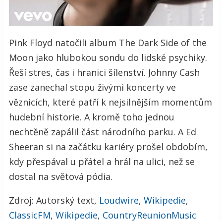
Pink Floyd natočili album The Dark Side of the
Moon jako hlubokou sondu do lidské psychiky.
Řeší stres, čas i hranici šílenství. Johnny Cash
zase zanechal stopu živými koncerty ve
věznicích, které patří k nejsilnějším momentům
hudební historie. A kromě toho jednou
nechtěně zapálil část národního parku. A Ed
Sheeran si na začátku kariéry prošel obdobím,
kdy přespával u přátel a hrál na ulici, než se
dostal na světová pódia.
Zdroj: Autorský text,
Loudwire
,
Wikipedie
,
ClassicFM
,
Wikipedie
,
CountryReunionMusic