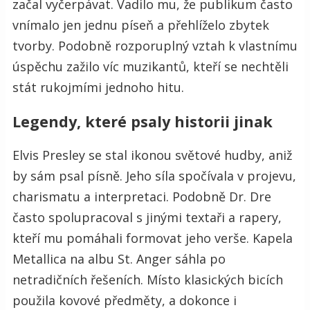
začal vyčerpávat. Vadilo mu, že publikum často
vnímalo jen jednu píseň a přehlíželo zbytek
tvorby. Podobně rozporuplný vztah k vlastnímu
úspěchu zažilo víc muzikantů, kteří se nechtěli
stát rukojmími jednoho hitu.
Legendy, které psaly historii jinak
Elvis Presley se stal ikonou světové hudby, aniž
by sám psal písně. Jeho síla spočívala v projevu,
charismatu a interpretaci. Podobně Dr. Dre
často spolupracoval s jinými textaři a rapery,
kteří mu pomáhali formovat jeho verše. Kapela
Metallica na albu St. Anger sáhla po
netradičních řešeních. Místo klasických bicích
použila kovové předměty, a dokonce i