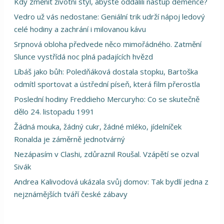
Kdy změnit životní styl, abyste oddálili nástup demence?
Vedro už vás nedostane: Geniální trik udrží nápoj ledový
celé hodiny a zachrání i milovanou kávu
Srpnová obloha předvede něco mimořádného. Zatmění
Slunce vystřídá noc plná padajících hvězd
Líbáš jako bůh: Poledňáková dostala stopku, Bartoška
odmítl sportovat a ústřední píseň, která film přerostla
Poslední hodiny Freddieho Mercuryho: Co se skutečně
dělo 24. listopadu 1991
Žádná mouka, žádný cukr, žádné mléko, jídelníček
Ronalda je záměrně jednotvárný
Nezápasím v Clashi, zdůraznil Roušal. Vzápětí se ozval
Sivák
Andrea Kalivodová ukázala svůj domov: Tak bydlí jedna z
nejznámějších tváří české zábavy