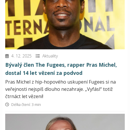
4. 12. 2025
Aktuality
Bývalý člen The Fugees, rapper Pras Michel,
dostal 14 let vězení za podvod
Pras Michel z hip-hopového uskupení Fugees si na
veřejnosti nejspíš dlouho nezahraje. „Vyfásl“ totiž
čtrnáct let vězení!
Délka čtení: 3 min