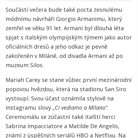
Součástí večera bude také pocta zesnulému
módnímu návrháři Giorgio Armanimu, který
zemřel ve věku 91 let. Armani byl dlouhá léta
spjat s italským olympijským týmem jako autor
oficiálních dresů a jeho odkaz je pevně
zakořeněn v Miláně, od divadla Armani až po
muzeum Silos.
Mariah Carey se stane vůbec první mezinárodní
popovou hvězdou, která na stadionu San Siro
vystoupí. Svou účast oznámila stylově na
Instagramu slovy
„Ci vediamo a Milano“
.
Ceremoniálu se zúčastní také italští herci
Sabrina Impacciatore a Matilde De Angelis,
známí z úspěšných seriálů HBO a Netflixu. Na