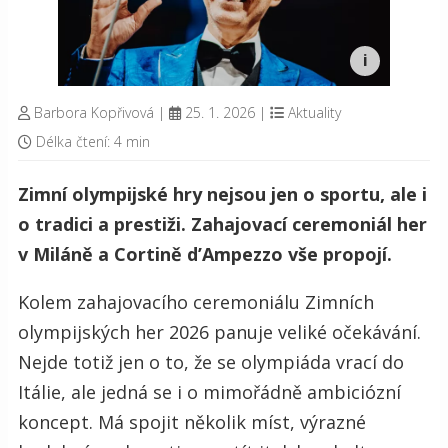
Barbora Kopřivová
|
25. 1. 2026
|
Aktuality
Délka čtení: 4 min
Zimní olympijské hry nejsou jen o sportu, ale i
o tradici a prestiži. Zahajovací ceremoniál her
v Miláně a Cortině d’Ampezzo vše propojí.
Kolem zahajovacího ceremoniálu Zimních
olympijských her 2026 panuje veliké očekávání.
Nejde totiž jen o to, že se olympiáda vrací do
Itálie, ale jedná se i o mimořádně ambiciózní
koncept. Má spojit několik míst, výrazné