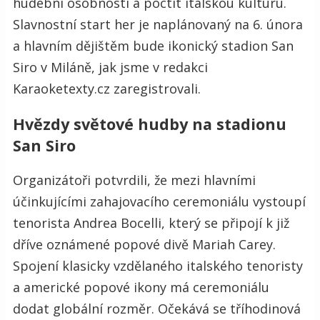
hudební osobnosti a poctít italskou kulturu.
Slavnostní start her je naplánovaný na 6. února
a hlavním dějištěm bude ikonický stadion San
Siro v Miláně, jak jsme v redakci
Karaoketexty.cz zaregistrovali.
Hvězdy světové hudby na stadionu
San Siro
Organizátoři potvrdili, že mezi hlavními
účinkujícími zahajovacího ceremoniálu vystoupí
tenorista Andrea Bocelli, který se připojí k již
dříve oznámené popové divě Mariah Carey.
Spojení klasicky vzdělaného italského tenoristy
a americké popové ikony má ceremoniálu
dodat globální rozměr. Očekává se tříhodinová