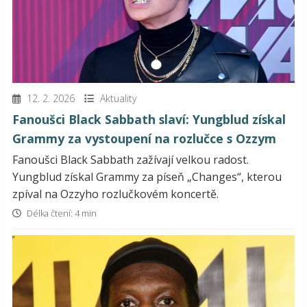
12. 2. 2026
Aktuality
Fanoušci Black Sabbath slaví: Yungblud získal
Grammy za vystoupení na rozlučce s Ozzym
Fanoušci Black Sabbath zažívají velkou radost.
Yungblud získal Grammy za píseň „Changes“, kterou
zpíval na Ozzyho rozlučkovém koncertě.
Délka čtení: 4 min