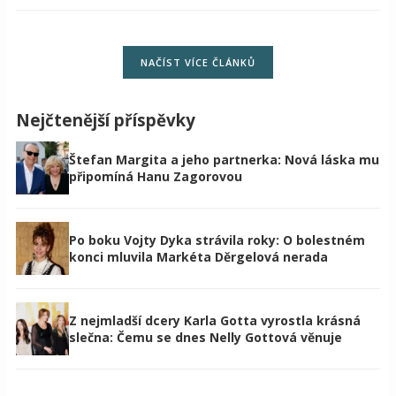
NAČÍST VÍCE ČLÁNKŮ
Nejčtenější příspěvky
Štefan Margita a jeho partnerka: Nová láska mu
připomíná Hanu Zagorovou
Po boku Vojty Dyka strávila roky: O bolestném
konci mluvila Markéta Děrgelová nerada
Z nejmladší dcery Karla Gotta vyrostla krásná
slečna: Čemu se dnes Nelly Gottová věnuje