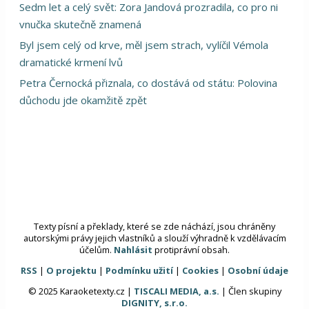
Sedm let a celý svět: Zora Jandová prozradila, co pro ni
vnučka skutečně znamená
Byl jsem celý od krve, měl jsem strach, vylíčil Vémola
dramatické krmení lvů
Petra Černocká přiznala, co dostává od státu: Polovina
důchodu jde okamžitě zpět
Texty písní a překlady, které se zde náchází, jsou chráněny
autorskými právy jejich vlastníků a slouží výhradně k vzdělávacím
účelům.
Nahlásit
protiprávní obsah.
RSS
|
O projektu
|
Podmínku užití
|
Cookies
|
Osobní údaje
© 2025 Karaoketexty.cz |
TISCALI MEDIA, a.s.
| Člen skupiny
DIGNITY, s.r.o.