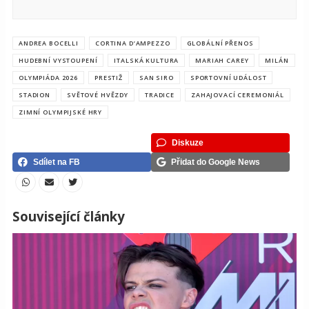
ANDREA BOCELLI
CORTINA D’AMPEZZO
GLOBÁLNÍ PŘENOS
HUDEBNÍ VYSTOUPENÍ
ITALSKÁ KULTURA
MARIAH CAREY
MILÁN
OLYMPIÁDA 2026
PRESTIŽ
SAN SIRO
SPORTOVNÍ UDÁLOST
STADION
SVĚTOVÉ HVĚZDY
TRADICE
ZAHAJOVACÍ CEREMONIÁL
ZIMNÍ OLYMPIJSKÉ HRY
Diskuze
Sdílet na FB
Přidat do Google News
Související články