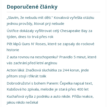
Doporučené články
„Slavím, že nebudu mít děti." Kovalová vyřešila otázku
jednou provždy, litovat prý nebude
Ústřice dokázaly vyfiltrovat celý Chesapeake Bay za
týden, dnes to trvá přes rok
Pět klipů Guns N‘ Roses, které se zapsaly do rockové
historie
Z auta rovnou na neschopenku? Pravidlo 5 minut, které
vás zachrání před letní angínou
Action láká: Značková sluchátka za 244 korun, jinde
přitom stojí i třikrát tolik
Dobrodružství s bohem Panem: Čepelka napsal text,
Kubišová ho zpívala, melodie je stará přes 400 let
Kuchařová vyšla z podniku a auto nikde. Přišla reakce,
jakou nikdo nečekal