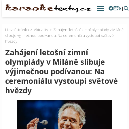
|
Hlavní stránka
Aktuality
Zahájení letošní zimní olympiády v Miláně
slibuje výjimečnou podívanou: Na ceremoniálu vystoupí světové
hvězdy
Zahájení letošní zimní
olympiády v Miláně slibuje
výjimečnou podívanou: Na
ceremoniálu vystoupí světové
hvězdy