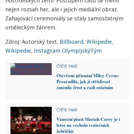
hostitelských zemí. Postupem času se měnil
nejen rozsah her, ale i jejich mediální obraz.
Zahajovací ceremoniály se staly samostatným
uměleckým žánrem.
Zdroj: Autorský text,
Billboard
,
Wikipedie
,
Wikipedie
,
Instagram OlympijskýTým
ČTĚTE TAKÉ:
Otevřené přiznání Miley Cyrus:
Prozradila, jak jí střízlivost
změnila život a radí ostatním
ČTĚTE TAKÉ:
Vánoční píseň Mariah Carey je i
letos na vrcholu svátečních
žebříčků