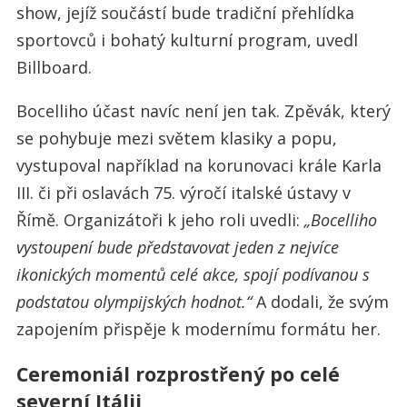
show, jejíž součástí bude tradiční přehlídka
sportovců i bohatý kulturní program, uvedl
Billboard.
Bocelliho účast navíc není jen tak. Zpěvák, který
se pohybuje mezi světem klasiky a popu,
vystupoval například na korunovaci krále Karla
III. či při oslavách 75. výročí italské ústavy v
Římě. Organizátoři k jeho roli uvedli:
„Bocelliho
vystoupení bude představovat jeden z nejvíce
ikonických momentů celé akce, spojí podívanou s
podstatou olympijských hodnot.“
A dodali, že svým
zapojením přispěje k modernímu formátu her.
Ceremoniál rozprostřený po celé
severní Itálii