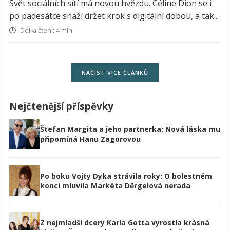
Svět sociálních sítí má novou hvězdu. Céline Dion se i
po padesátce snaží držet krok s digitální dobou, a tak...
Délka čtení: 4 min
NAČÍST VÍCE ČLÁNKŮ
Nejčtenější příspěvky
Štefan Margita a jeho partnerka: Nová láska mu
připomíná Hanu Zagorovou
Po boku Vojty Dyka strávila roky: O bolestném
konci mluvila Markéta Děrgelová nerada
Z nejmladší dcery Karla Gotta vyrostla krásná