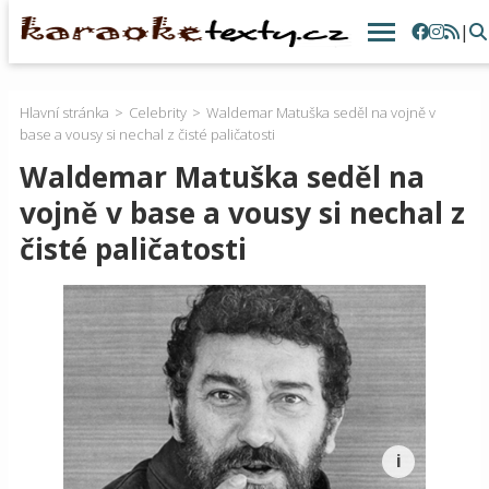
|
Hlavní stránka
Celebrity
Waldemar Matuška seděl na vojně v
base a vousy si nechal z čisté paličatosti
Waldemar Matuška seděl na
vojně v base a vousy si nechal z
čisté paličatosti