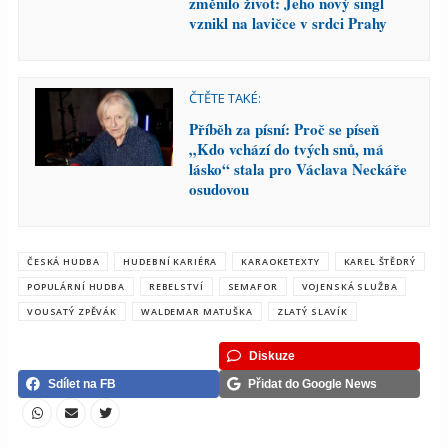
změnilo život: Jeho nový singl
vznikl na lavičce v srdci Prahy
ČTĚTE TAKÉ:
Příběh za písní: Proč se píseň
„Kdo vchází do tvých snů, má
lásko“ stala pro Václava Neckáře
osudovou
ČESKÁ HUDBA
HUDEBNÍ KARIÉRA
KARAOKETEXTY
KAREL ŠTĚDRÝ
POPULÁRNÍ HUDBA
REBELSTVÍ
SEMAFOR
VOJENSKÁ SLUŽBA
VOUSATÝ ZPĚVÁK
WALDEMAR MATUŠKA
ZLATÝ SLAVÍK
Diskuze
Sdílet na FB
Přidat do Google News