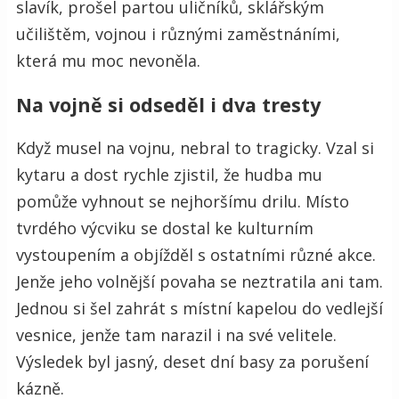
slavík, prošel partou uličníků, sklářským
učilištěm, vojnou i různými zaměstnáními,
která mu moc nevoněla.
Na vojně si odseděl i dva tresty
Když musel na vojnu, nebral to tragicky. Vzal si
kytaru a dost rychle zjistil, že hudba mu
pomůže vyhnout se nejhoršímu drilu. Místo
tvrdého výcviku se dostal ke kulturním
vystoupením a objížděl s ostatními různé akce.
Jenže jeho volnější povaha se neztratila ani tam.
Jednou si šel zahrát s místní kapelou do vedlejší
vesnice, jenže tam narazil i na své velitele.
Výsledek byl jasný, deset dní basy za porušení
kázně.