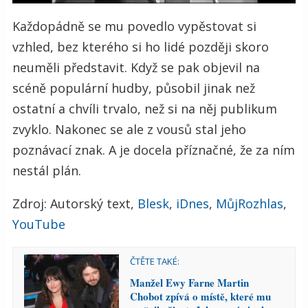
Každopádně se mu povedlo vypěstovat si
vzhled, bez kterého si ho lidé později skoro
neuměli představit. Když se pak objevil na
scéně populární hudby, působil jinak než
ostatní a chvíli trvalo, než si na něj publikum
zvyklo. Nakonec se ale z vousů stal jeho
poznávací znak. A je docela příznačné, že za ním
nestál plán.
Zdroj: Autorský text,
Blesk
,
iDn
e
s
,
MůjRozhlas
,
YouTube
ČTĚTE TAKÉ:
Manžel Ewy Farne Martin
Chobot zpívá o místě, které mu