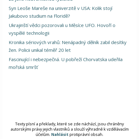
Syn Leoše Mareše na univerzitě v USA: Kolik stojí
Jakubovo studium na Floridě?
Ukrajinští vědci pozorovali u Měsíce UFO. Hovoří o
vyspělé technologii
Kronika sériových vrahů: Nenápadný dělník zabil desítky
žen. Policii unikal téměř 20 let
Fascinující i nebezpečná. U pobřeží Chorvatska udeřila
mořská smršť
Texty písní a překlady, které se zde náchází, jsou chráněny
autorskými právy jejich vlastníků a slouží výhradně k vzdělávacím
účelům.
Nahlásit
protiprávní obsah.