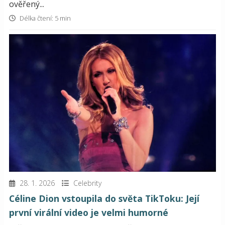
ověřený...
Délka čtení: 5 min
28. 1. 2026
Celebrity
Céline Dion vstoupila do světa TikToku: Její
první virální video je velmi humorné