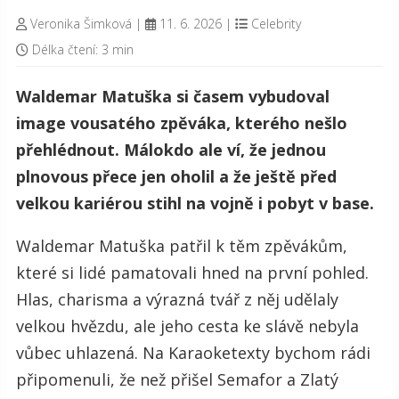
Veronika Šimková
|
11. 6. 2026
|
Celebrity
Délka čtení: 3 min
Waldemar Matuška si časem vybudoval
image vousatého zpěváka, kterého nešlo
přehlédnout. Málokdo ale ví, že jednou
plnovous přece jen oholil a že ještě před
velkou kariérou stihl na vojně i pobyt v base.
Waldemar Matuška patřil k těm zpěvákům,
které si lidé pamatovali hned na první pohled.
Hlas, charisma a výrazná tvář z něj udělaly
velkou hvězdu, ale jeho cesta ke slávě nebyla
vůbec uhlazená. Na Karaoketexty bychom rádi
připomenuli, že než přišel Semafor a Zlatý