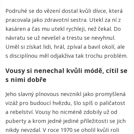
Podruhé se do vězení dostal kvůli dívce, která
pracovala jako zdravotní sestra. Utekl za ní z
kasáren a čas mu utekl rychleji, než čekal. Do
návratu se už nevešel a trestu se nevyhnul.
Uměl si získat lidi, hrál, zpíval a bavil okolí, ale
s disciplínou měl odjakživa tak trochu problém.
Vousy si nenechal kvůli módě, cítil se
s nimi dobře
Jeho slavný plnovous nevznikl jako promyšlená
vizáž pro budoucí hvězdu, šlo spíš o paličatost
a rebelství. Vousy ho nicméně zdobily už od
puberty a krom jedné jediné příležitosti se jich
nikdy nevzdal. V roce 1970 se oholil kvůli roli