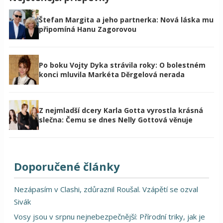
Štefan Margita a jeho partnerka: Nová láska mu
připomíná Hanu Zagorovou
Po boku Vojty Dyka strávila roky: O bolestném
konci mluvila Markéta Děrgelová nerada
Z nejmladší dcery Karla Gotta vyrostla krásná
slečna: Čemu se dnes Nelly Gottová věnuje
Doporučené články
Nezápasím v Clashi, zdůraznil Roušal. Vzápětí se ozval
Sivák
Vosy jsou v srpnu nejnebezpečnější: Přírodní triky, jak je