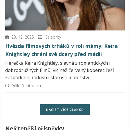
23. 12. 2025
Celebrity
Hvězda filmových trháků v roli mámy: Keira
Knightley chrání své dcery před médii
Herečka Keira Knightley, slavná z romantických i
dobrodružných filmů, víc než červený koberec řeší
každodenní radosti i starosti mateřství.
Délka čtení: 4 min
NAČÍST VÍCE ČLÁNKŮ
Nejčtenější příspěvky