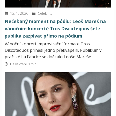
12. 1. 2026
Celebrity
Nečekaný moment na pódiu: Leoš Mareš na
vánočním koncertě Tros Discotequos šel z
publika zazpívat přímo na pódium
Vánoční koncert improvizační formace Tros
Discotequos přinesl jedno překvapení. Publikum v
pražské La Fabrice se dočkalo Leoše Mareše.
Délka čtení: 3 min