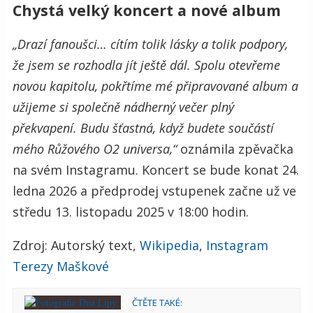
Chystá velký koncert a nové album
„Drazí fanoušci… cítím tolik lásky a tolik podpory,
že jsem se rozhodla jít ještě dál. Spolu otevřeme
novou kapitolu, pokřtíme mé připravované album a
užijeme si společně nádherný večer plný
překvapení. Budu šťastná, když budete součástí
mého Růžového O2 universa,“
oznámila zpěvačka
na svém Instagramu. Koncert se bude konat 24.
ledna 2026 a předprodej vstupenek začne už ve
středu 13. listopadu 2025 v 18:00 hodin.
Zdroj: Autorský text,
Wikipedia
,
Instagram
Terezy Maškové
ČTĚTE TAKÉ: