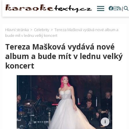
|
Hlavní stránka
Celebrity
Tereza Mašková vydává nové album a
bude mít v lednu velký koncert
Tereza Mašková vydává nové
album a bude mít v lednu velký
koncert