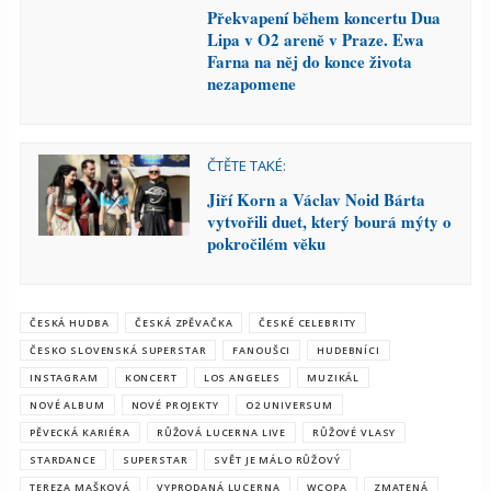
Překvapení během koncertu Dua
Lipa v O2 areně v Praze. Ewa
Farna na něj do konce života
nezapomene
ČTĚTE TAKÉ:
Jiří Korn a Václav Noid Bárta
vytvořili duet, který bourá mýty o
pokročilém věku
ČESKÁ HUDBA
ČESKÁ ZPĚVAČKA
ČESKÉ CELEBRITY
ČESKO SLOVENSKÁ SUPERSTAR
FANOUŠCI
HUDEBNÍCI
INSTAGRAM
KONCERT
LOS ANGELES
MUZIKÁL
NOVÉ ALBUM
NOVÉ PROJEKTY
O2 UNIVERSUM
PĚVECKÁ KARIÉRA
RŮŽOVÁ LUCERNA LIVE
RŮŽOVÉ VLASY
STARDANCE
SUPERSTAR
SVĚT JE MÁLO RŮŽOVÝ
TEREZA MAŠKOVÁ
VYPRODANÁ LUCERNA
WCOPA
ZMATENÁ