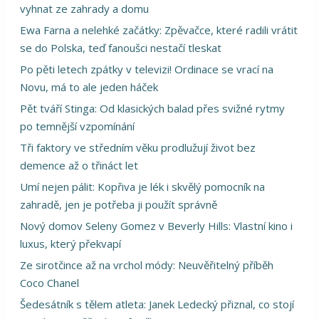
vyhnat ze zahrady a domu
Ewa Farna a nelehké začátky: Zpěvačce, které radili vrátit
se do Polska, teď fanoušci nestačí tleskat
Po pěti letech zpátky v televizi! Ordinace se vrací na
Novu, má to ale jeden háček
Pět tváří Stinga: Od klasických balad přes svižné rytmy
po temnější vzpomínání
Tři faktory ve středním věku prodlužují život bez
demence až o třináct let
Umí nejen pálit: Kopřiva je lék i skvělý pomocník na
zahradě, jen je potřeba ji použít správně
Nový domov Seleny Gomez v Beverly Hills: Vlastní kino i
luxus, který překvapí
Ze sirotčince až na vrchol módy: Neuvěřitelný příběh
Coco Chanel
Šedesátník s tělem atleta: Janek Ledecký přiznal, co stojí