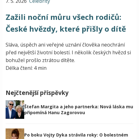
7. 5. 2026
Celebrity
Zažili noční můru všech rodičů:
České hvězdy, které přišly o dítě
Sláva, úspěch ani veřejné uznání člověka neochrání
před největší životní bolestí. I několik českých hvězd si
bohužel prošlo ztrátou dítěte.
Délka čtení: 4 min
Nejčtenější příspěvky
Štefan Margita a jeho partnerka: Nová láska mu
připomíná Hanu Zagorovou
Po boku Vojty Dyka strávila roky: O bolestném