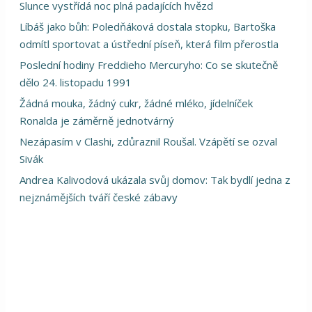
Slunce vystřídá noc plná padajících hvězd
Líbáš jako bůh: Poledňáková dostala stopku, Bartoška
odmítl sportovat a ústřední píseň, která film přerostla
Poslední hodiny Freddieho Mercuryho: Co se skutečně
dělo 24. listopadu 1991
Žádná mouka, žádný cukr, žádné mléko, jídelníček
Ronalda je záměrně jednotvárný
Nezápasím v Clashi, zdůraznil Roušal. Vzápětí se ozval
Sivák
Andrea Kalivodová ukázala svůj domov: Tak bydlí jedna z
nejznámějších tváří české zábavy