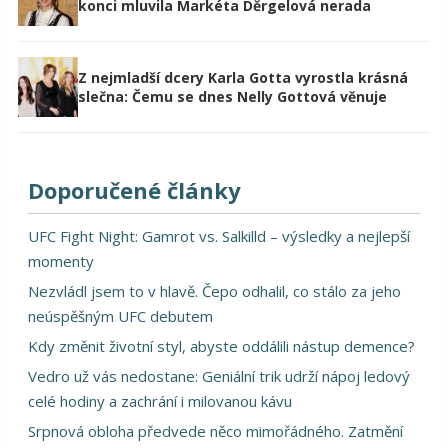
konci mluvila Markéta Děrgelová nerada
Z nejmladší dcery Karla Gotta vyrostla krásná
slečna: Čemu se dnes Nelly Gottová věnuje
Doporučené články
UFC Fight Night: Gamrot vs. Salkilld – výsledky a nejlepší
momenty
Nezvládl jsem to v hlavě. Čepo odhalil, co stálo za jeho
neúspěšným UFC debutem
Kdy změnit životní styl, abyste oddálili nástup demence?
Vedro už vás nedostane: Geniální trik udrží nápoj ledový
celé hodiny a zachrání i milovanou kávu
Srpnová obloha předvede něco mimořádného. Zatmění