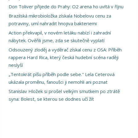
Don Toliver přijede do Prahy: O2 arena ho uvítá v říjnu
Brazilská mikrobioložka získala Nobelovu cenu za
potraviny, umí nahradit hnojiva bakteriemi
Action překvapil, v novém letáku nabízí i zahradní
nábytek. Ověřili jsme, zda se skutečně vyplatí
Odsouzený zloděj a vyděrač získal cenu z OSA: Příběh
rappera Hard Rica, který česká hudební scéna raději
neslyší
„Tentokrát píšu příběh podle sebe." Lela Ceterová
ukázala proměnu, fanoušci ji nemohli ani poznat
Stanislav Hložek si prošel velkým smutkem po ztrátě
syna: Bolest, se kterou se dodnes učí žít