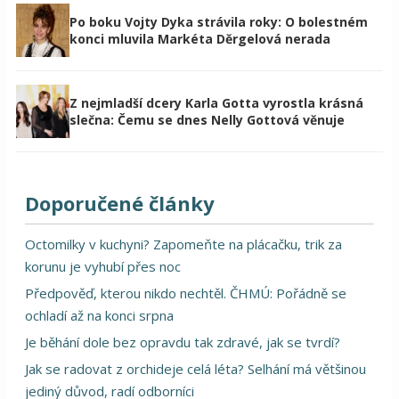
Po boku Vojty Dyka strávila roky: O bolestném
konci mluvila Markéta Děrgelová nerada
Z nejmladší dcery Karla Gotta vyrostla krásná
slečna: Čemu se dnes Nelly Gottová věnuje
Doporučené články
Octomilky v kuchyni? Zapomeňte na plácačku, trik za
korunu je vyhubí přes noc
Předpověď, kterou nikdo nechtěl. ČHMÚ: Pořádně se
ochladí až na konci srpna
Je běhání dole bez opravdu tak zdravé, jak se tvrdí?
Jak se radovat z orchideje celá léta? Selhání má většinou
jediný důvod, radí odborníci