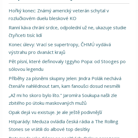
Hořký konec: Známý americký veterán schytal v
rozlučkovém duelu bleskové KO
Ranní káva chrání srdce, odpolední už ne, ukazuje studie
čtyřiceti tisíc lidí
Konec úlevy: Vrací se supertropy, ČHMÚ vydává
výstrahu pro dvanáct krajů
Pět písní, které definovaly Iggyho Popa: od Stooges po
sólovou legendu
Příběhy za písněmi skupiny Jelen: Jindra Polák nechává
čtenáře nahlédnout tam, kam fanoušci dosud nesměli
„Až mi ho skoro bylo líto." Jaromíra Soukupa našli zle
zbitého po útoku maskovaných mužů
Opak dejá vu existuje. Je ale ještě podivnější
Hitparády: Meduza ovládla česká rádia a The Rolling
Stones se vrátili do albové top desítky