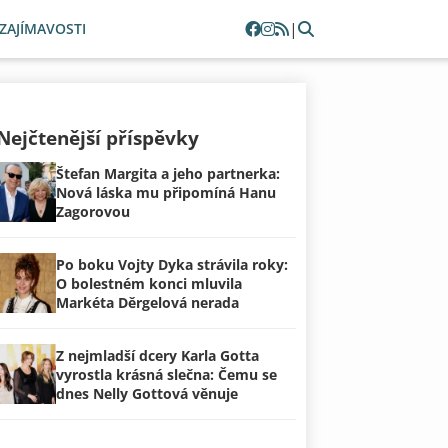
|
ZAJÍMAVOSTI
Nejčtenější příspěvky
Štefan Margita a jeho partnerka:
Nová láska mu připomíná Hanu
Zagorovou
Po boku Vojty Dyka strávila roky:
O bolestném konci mluvila
Markéta Děrgelová nerada
Z nejmladší dcery Karla Gotta
vyrostla krásná slečna: Čemu se
dnes Nelly Gottová věnuje