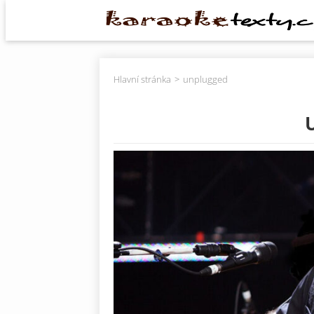
Hlavní stránka
unplugged