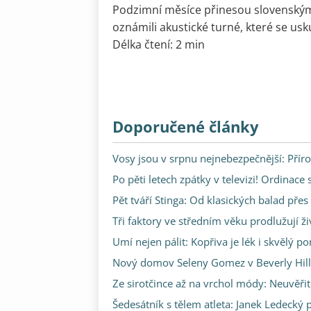
Podzimní měsíce přinesou slovenský
oznámili akustické turné, které se usku
Délka čtení: 2 min
Doporučené články
Vosy jsou v srpnu nejnebezpečnější: Příro
Po pěti letech zpátky v televizi! Ordinace
Pět tváří Stinga: Od klasických balad pře
Tři faktory ve středním věku prodlužují ži
Umí nejen pálit: Kopřiva je lék i skvělý p
Nový domov Seleny Gomez v Beverly Hills: 
Ze sirotčince až na vrchol módy: Neuvěři
Šedesátník s tělem atleta: Janek Ledecký p