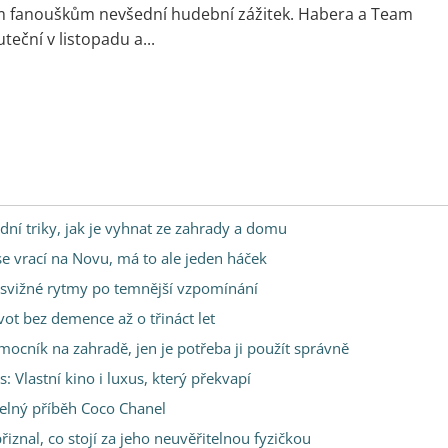
m fanouškům nevšední hudební zážitek. Habera a Team
teční v listopadu a...
dní triky, jak je vyhnat ze zahrady a domu
 se vrací na Novu, má to ale jeden háček
s svižné rytmy po temnější vzpomínání
vot bez demence až o třináct let
omocník na zahradě, jen je potřeba ji použít správně
Vlastní kino i luxus, který překvapí
telný příběh Coco Chanel
řiznal, co stojí za jeho neuvěřitelnou fyzičkou