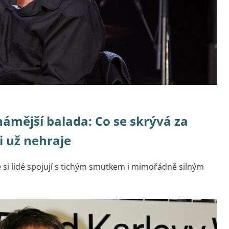
námější balada: Co se skrývá za
i už nehraje
ré si lidé spojují s tichým smutkem i mimořádně silným