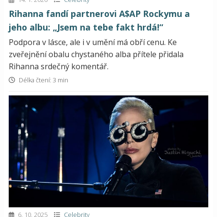
Rihanna fandí partnerovi A$AP Rockymu a
jeho albu: „Jsem na tebe fakt hrdá!“
Podpora v lásce, ale i v umění má obří cenu. Ke
zveřejnění obalu chystaného alba přítele přidala
Rihanna srdečný komentář.
Délka čtení: 3 min
6. 10. 2025
Celebrity