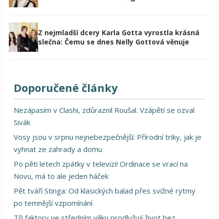
Z nejmladší dcery Karla Gotta vyrostla krásná
slečna: Čemu se dnes Nelly Gottová věnuje
Doporučené články
Nezápasím v Clashi, zdůraznil Roušal. Vzápětí se ozval
Sivák
Vosy jsou v srpnu nejnebezpečnější: Přírodní triky, jak je
vyhnat ze zahrady a domu
Po pěti letech zpátky v televizi! Ordinace se vrací na
Novu, má to ale jeden háček
Pět tváří Stinga: Od klasických balad přes svižné rytmy
po temnější vzpomínání
Tři faktory ve středním věku prodlužují život bez