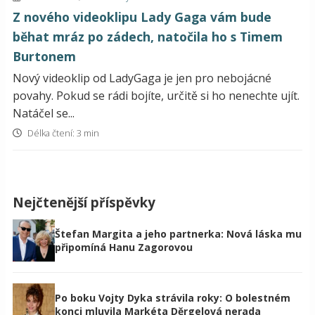
Z nového videoklipu Lady Gaga vám bude
běhat mráz po zádech, natočila ho s Timem
Burtonem
Nový videoklip od LadyGaga je jen pro nebojácné
povahy. Pokud se rádi bojíte, určitě si ho nenechte ujít.
Natáčel se...
Délka čtení: 3 min
Nejčtenější příspěvky
Štefan Margita a jeho partnerka: Nová láska mu
připomíná Hanu Zagorovou
Po boku Vojty Dyka strávila roky: O bolestném
konci mluvila Markéta Děrgelová nerada