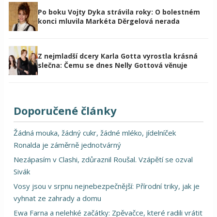
Po boku Vojty Dyka strávila roky: O bolestném
konci mluvila Markéta Děrgelová nerada
Z nejmladší dcery Karla Gotta vyrostla krásná
slečna: Čemu se dnes Nelly Gottová věnuje
Doporučené články
Žádná mouka, žádný cukr, žádné mléko, jídelníček
Ronalda je záměrně jednotvárný
Nezápasím v Clashi, zdůraznil Roušal. Vzápětí se ozval
Sivák
Vosy jsou v srpnu nejnebezpečnější: Přírodní triky, jak je
vyhnat ze zahrady a domu
Ewa Farna a nelehké začátky: Zpěvačce, které radili vrátit