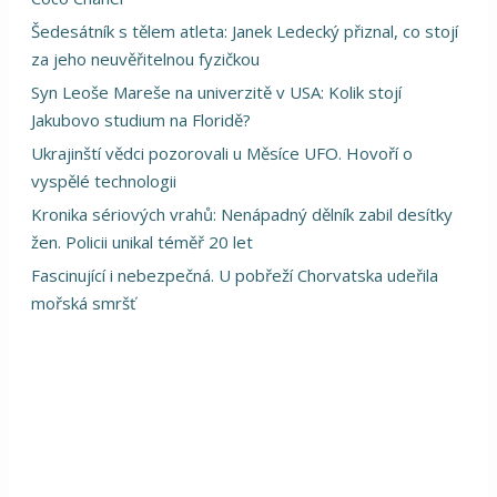
Šedesátník s tělem atleta: Janek Ledecký přiznal, co stojí
za jeho neuvěřitelnou fyzičkou
Syn Leoše Mareše na univerzitě v USA: Kolik stojí
Jakubovo studium na Floridě?
Ukrajinští vědci pozorovali u Měsíce UFO. Hovoří o
vyspělé technologii
Kronika sériových vrahů: Nenápadný dělník zabil desítky
žen. Policii unikal téměř 20 let
Fascinující i nebezpečná. U pobřeží Chorvatska udeřila
mořská smršť