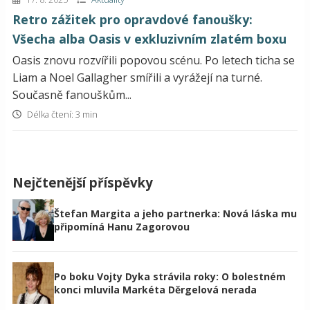
Retro zážitek pro opravdové fanoušky:
Všecha alba Oasis v exkluzivním zlatém boxu
Oasis znovu rozvířili popovou scénu. Po letech ticha se
Liam a Noel Gallagher smířili a vyrážejí na turné.
Současně fanouškům...
Délka čtení: 3 min
Nejčtenější příspěvky
Štefan Margita a jeho partnerka: Nová láska mu
připomíná Hanu Zagorovou
Po boku Vojty Dyka strávila roky: O bolestném
konci mluvila Markéta Děrgelová nerada