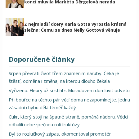
konci mluvila Markéta Děrgelová nerada
Z nejmladší dcery Karla Gotta vyrostla krásná
slečna: Čemu se dnes Nelly Gottová věnuje
Doporučené články
Srpen převrátí život třem znamením naruby. Čeká je
štěstí, odměna i změna, na kterou dlouho čekala
Vyřízeno: Fleury už si stihl s Muradovem domluvit odvetu
Při bouřce na těchto pár věcí doma nezapomínejte. Jednu
zásadní chybu dělá téměř každý
Cukr, který stojí na špatné straně, pomáhá nádoru. Vědci
odhalili nebezpečnou roli fruktózy
Byl to rozlučkový zápas, okomentoval promotér