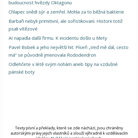
budoucnost hvězdy Oktagonu
Chlapec snědl sýr a zemřel. Mohla za to běžná bakterie
Barbaři nebyli primitivní, ale sofistikovaní. Historii totiž
psali vítězové
AI napadla další firmu. K incidentu došlo u Mety
Pavel Bobek a jeho největší hit: Píseň „Veď mě dál, cesto
má“ se původně jmenovala Rododendron
Odlehčete v létě svým nohám aneb tipy na vzdušné
pánské boty
Texty písní a překlady, které se zde náchází, jsou chráněny
autorskými právy jejich vlastníků a slouží výhradně k vzdělávacím