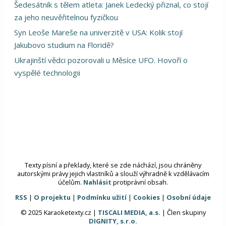
Šedesátník s tělem atleta: Janek Ledecký přiznal, co stojí
za jeho neuvěřitelnou fyzičkou
Syn Leoše Mareše na univerzitě v USA: Kolik stojí
Jakubovo studium na Floridě?
Ukrajinští vědci pozorovali u Měsíce UFO. Hovoří o
vyspělé technologii
Texty písní a překlady, které se zde náchází, jsou chráněny
autorskými právy jejich vlastníků a slouží výhradně k vzdělávacím
účelům.
Nahlásit
protiprávní obsah.
RSS
|
O projektu
|
Podmínku užití
|
Cookies
|
Osobní údaje
© 2025 Karaoketexty.cz |
TISCALI MEDIA, a.s.
| Člen skupiny
DIGNITY, s.r.o.