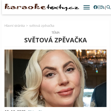
|
Hlavní stránka
světová zpěvačka
TÉMA
SVĚTOVÁ ZPĚVAČKA