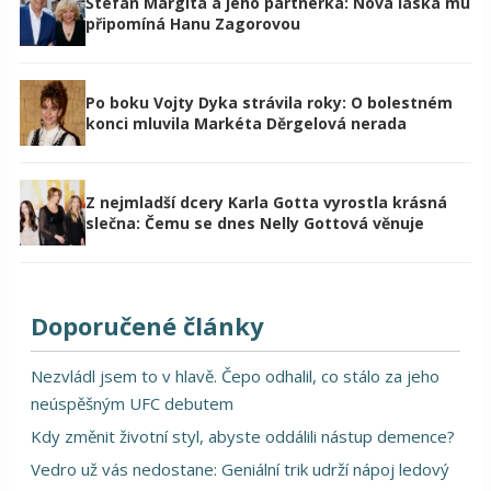
Štefan Margita a jeho partnerka: Nová láska mu
připomíná Hanu Zagorovou
Po boku Vojty Dyka strávila roky: O bolestném
konci mluvila Markéta Děrgelová nerada
Z nejmladší dcery Karla Gotta vyrostla krásná
slečna: Čemu se dnes Nelly Gottová věnuje
Doporučené články
Nezvládl jsem to v hlavě. Čepo odhalil, co stálo za jeho
neúspěšným UFC debutem
Kdy změnit životní styl, abyste oddálili nástup demence?
Vedro už vás nedostane: Geniální trik udrží nápoj ledový