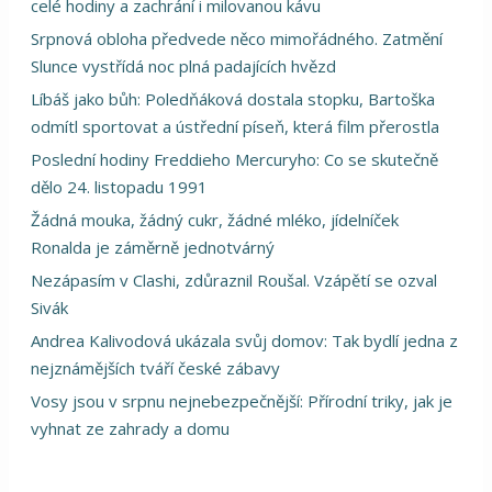
celé hodiny a zachrání i milovanou kávu
Srpnová obloha předvede něco mimořádného. Zatmění
Slunce vystřídá noc plná padajících hvězd
Líbáš jako bůh: Poledňáková dostala stopku, Bartoška
odmítl sportovat a ústřední píseň, která film přerostla
Poslední hodiny Freddieho Mercuryho: Co se skutečně
dělo 24. listopadu 1991
Žádná mouka, žádný cukr, žádné mléko, jídelníček
Ronalda je záměrně jednotvárný
Nezápasím v Clashi, zdůraznil Roušal. Vzápětí se ozval
Sivák
Andrea Kalivodová ukázala svůj domov: Tak bydlí jedna z
nejznámějších tváří české zábavy
Vosy jsou v srpnu nejnebezpečnější: Přírodní triky, jak je
vyhnat ze zahrady a domu