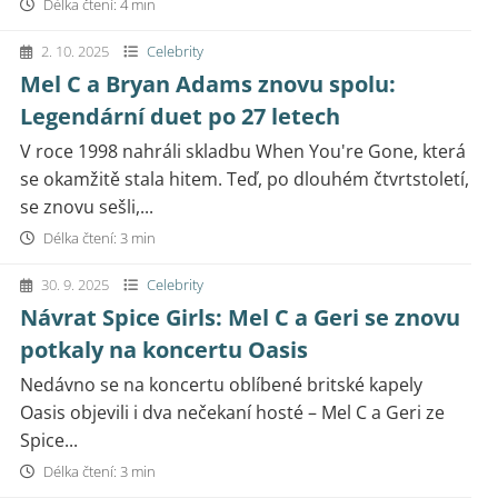
Délka čtení: 4 min
2. 10. 2025
Celebrity
Mel C a Bryan Adams znovu spolu:
Legendární duet po 27 letech
V roce 1998 nahráli skladbu When You're Gone, která
se okamžitě stala hitem. Teď, po dlouhém čtvrtstoletí,
se znovu sešli,...
Délka čtení: 3 min
30. 9. 2025
Celebrity
Návrat Spice Girls: Mel C a Geri se znovu
potkaly na koncertu Oasis
Nedávno se na koncertu oblíbené britské kapely
Oasis objevili i dva nečekaní hosté – Mel C a Geri ze
Spice...
Délka čtení: 3 min