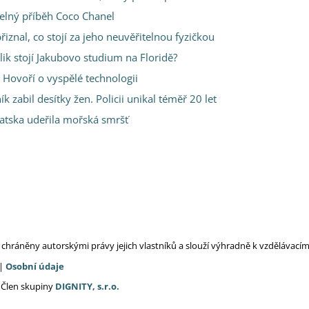
telný příběh Coco Chanel
řiznal, co stojí za jeho neuvěřitelnou fyzičkou
ik stojí Jakubovo studium na Floridě?
 Hovoří o vyspělé technologii
 zabil desítky žen. Policii unikal téměř 20 let
vatska udeřila mořská smršť
ou chráněny autorskými právy jejich vlastníků a slouží výhradně k vzdělávac
|
Osobní údaje
 Člen skupiny
DIGNITY, s.r.o.