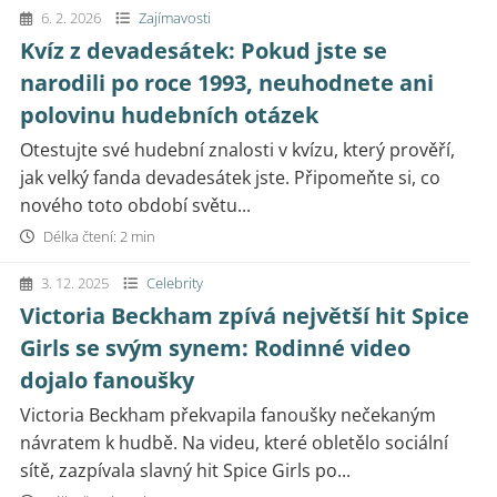
6. 2. 2026
Zajímavosti
Kvíz z devadesátek: Pokud jste se
narodili po roce 1993, neuhodnete ani
polovinu hudebních otázek
Otestujte své hudební znalosti v kvízu, který prověří,
jak velký fanda devadesátek jste. Připomeňte si, co
nového toto období světu...
Délka čtení: 2 min
3. 12. 2025
Celebrity
Victoria Beckham zpívá největší hit Spice
Girls se svým synem: Rodinné video
dojalo fanoušky
Victoria Beckham překvapila fanoušky nečekaným
návratem k hudbě. Na videu, které obletělo sociální
sítě, zazpívala slavný hit Spice Girls po...