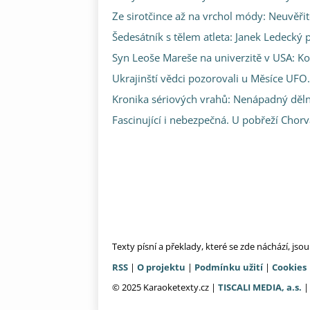
Ze sirotčince až na vrchol módy: Neuvěři
Šedesátník s tělem atleta: Janek Ledecký p
Syn Leoše Mareše na univerzitě v USA: Kol
Ukrajinští vědci pozorovali u Měsíce UFO.
Kronika sériových vrahů: Nenápadný dělník
Fascinující i nebezpečná. U pobřeží Chor
Texty písní a překlady, které se zde náchází, js
RSS
|
O projektu
|
Podmínku užití
|
Cookies
© 2025 Karaoketexty.cz |
TISCALI MEDIA, a.s.
|