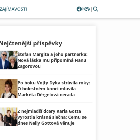
|
ZAJÍMAVOSTI
Nejčtenější příspěvky
Štefan Margita a jeho partnerka:
Nová láska mu připomíná Hanu
Zagorovou
Po boku Vojty Dyka strávila roky:
O bolestném konci mluvila
Markéta Děrgelová nerada
Z nejmladší dcery Karla Gotta
vyrostla krásná slečna: Čemu se
dnes Nelly Gottová věnuje