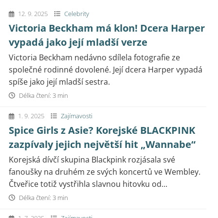
12. 9. 2025
Celebrity
Victoria Beckham má klon! Dcera Harper
vypadá jako její mladší verze
Victoria Beckham nedávno sdílela fotografie ze
společné rodinné dovolené. Její dcera Harper vypadá
spíše jako její mladší sestra.
Délka čtení: 3 min
1. 9. 2025
Zajímavosti
Spice Girls z Asie? Korejské BLACKPINK
zazpívaly jejich největší hit „Wannabe“
Korejská dívčí skupina Blackpink rozjásala své
fanoušky na druhém ze svých koncertů ve Wembley.
Čtveřice totiž vystřihla slavnou hitovku od...
Délka čtení: 3 min