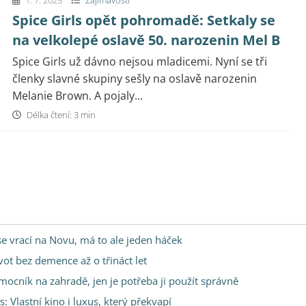
1. 7. 2025
Zajímavosti
Spice Girls opět pohromadě: Setkaly se
na velkolepé oslavě 50. narozenin Mel B
Spice Girls už dávno nejsou mladicemi. Nyní se tři
členky slavné skupiny sešly na oslavě narozenin
Melanie Brown. A pojaly...
Délka čtení: 3 min
 se vrací na Novu, má to ale jeden háček
vot bez demence až o třináct let
omocník na zahradě, jen je potřeba ji použít správně
Vlastní kino i luxus, který překvapí