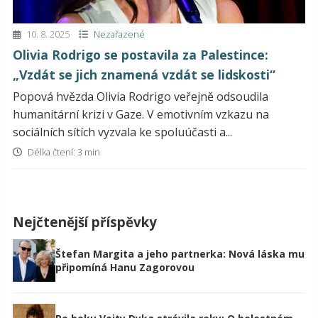
10. 8. 2025
Nezařazené
Olivia Rodrigo se postavila za Palestince:
„Vzdát se jich znamená vzdát se lidskosti“
Popová hvězda Olivia Rodrigo veřejně odsoudila
humanitární krizi v Gaze. V emotivním vzkazu na
sociálních sítích vyzvala ke spoluúčasti a...
Délka čtení: 3 min
Nejčtenější příspěvky
Štefan Margita a jeho partnerka: Nová láska mu
připomíná Hanu Zagorovou