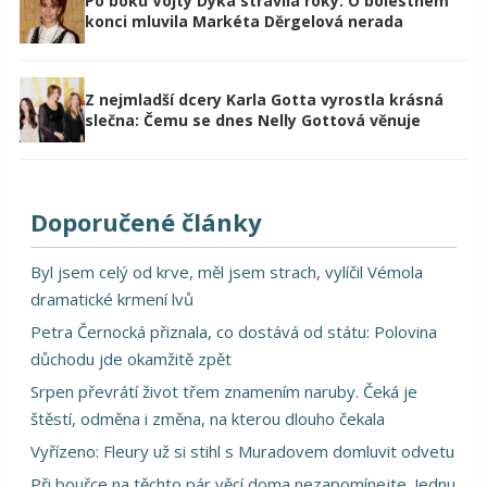
Po boku Vojty Dyka strávila roky: O bolestném
konci mluvila Markéta Děrgelová nerada
Z nejmladší dcery Karla Gotta vyrostla krásná
slečna: Čemu se dnes Nelly Gottová věnuje
Doporučené články
Byl jsem celý od krve, měl jsem strach, vylíčil Vémola
dramatické krmení lvů
Petra Černocká přiznala, co dostává od státu: Polovina
důchodu jde okamžitě zpět
Srpen převrátí život třem znamením naruby. Čeká je
štěstí, odměna i změna, na kterou dlouho čekala
Vyřízeno: Fleury už si stihl s Muradovem domluvit odvetu
Při bouřce na těchto pár věcí doma nezapomínejte. Jednu