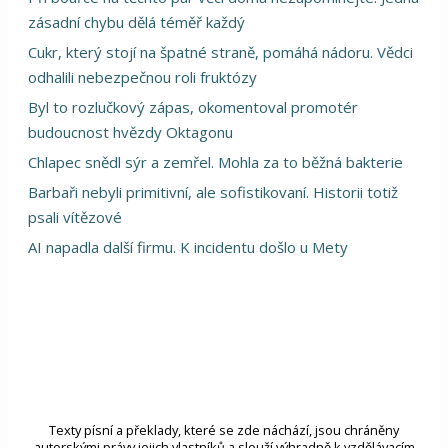
zásadní chybu dělá téměř každý
Cukr, který stojí na špatné straně, pomáhá nádoru. Vědci
odhalili nebezpečnou roli fruktózy
Byl to rozlučkový zápas, okomentoval promotér
budoucnost hvězdy Oktagonu
Chlapec snědl sýr a zemřel. Mohla za to běžná bakterie
Barbaři nebyli primitivní, ale sofistikovaní. Historii totiž
psali vítězové
AI napadla další firmu. K incidentu došlo u Mety
Texty písní a překlady, které se zde náchází, jsou chráněny
autorskými právy jejich vlastníků a slouží výhradně k vzdělávacím