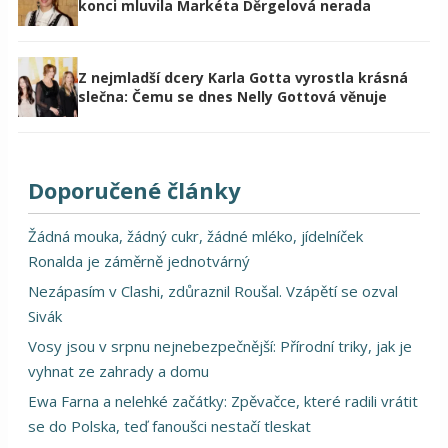
konci mluvila Markéta Děrgelová nerada
Z nejmladší dcery Karla Gotta vyrostla krásná
slečna: Čemu se dnes Nelly Gottová věnuje
Doporučené články
Žádná mouka, žádný cukr, žádné mléko, jídelníček
Ronalda je záměrně jednotvárný
Nezápasím v Clashi, zdůraznil Roušal. Vzápětí se ozval
Sivák
Vosy jsou v srpnu nejnebezpečnější: Přírodní triky, jak je
vyhnat ze zahrady a domu
Ewa Farna a nelehké začátky: Zpěvačce, které radili vrátit
se do Polska, teď fanoušci nestačí tleskat