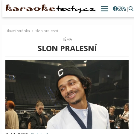
|
Hlavní stránka
slon pralesní
TÉMA
SLON PRALESNÍ