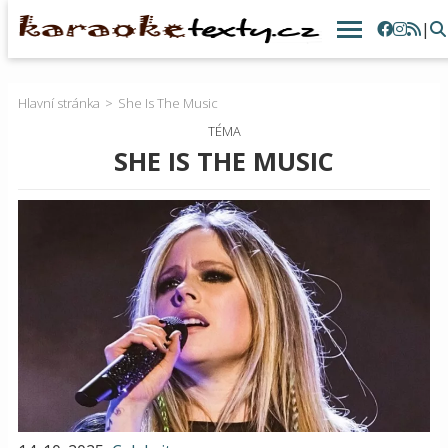
|
Hlavní stránka
She Is The Music
TÉMA
SHE IS THE MUSIC