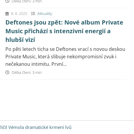
Délka čtení: 3 min
8. 8. 2025
Aktuality
Deftones jsou zpět: Nové album Private
Music přichází s intenzivní energií a
hlubší vizí
Po pěti letech ticha se Deftones vrací s novou deskou
Private Music, která slibuje nekompromisní zvuk i
nečekanou intimitu. První...
Délka čtení: 3 min
ylíčil Vémola dramatické krmení lvů