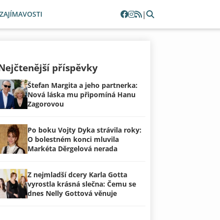
|
ZAJÍMAVOSTI
Nejčtenější příspěvky
Štefan Margita a jeho partnerka:
Nová láska mu připomíná Hanu
Zagorovou
Po boku Vojty Dyka strávila roky:
O bolestném konci mluvila
Markéta Děrgelová nerada
Z nejmladší dcery Karla Gotta
vyrostla krásná slečna: Čemu se
dnes Nelly Gottová věnuje