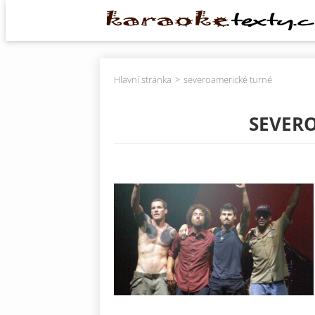
Hlavní stránka
severoamerické turné
SEVER