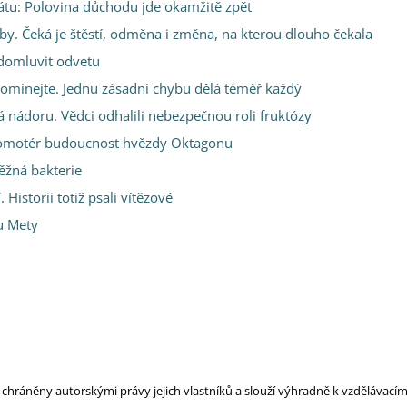
tátu: Polovina důchodu jde okamžitě zpět
y. Čeká je štěstí, odměna i změna, na kterou dlouho čekala
 domluvit odvetu
pomínejte. Jednu zásadní chybu dělá téměř každý
á nádoru. Vědci odhalili nebezpečnou roli fruktózy
promotér budoucnost hvězdy Oktagonu
ěžná bakterie
 Historii totiž psali vítězové
 u Mety
ou chráněny autorskými právy jejich vlastníků a slouží výhradně k vzdělávac