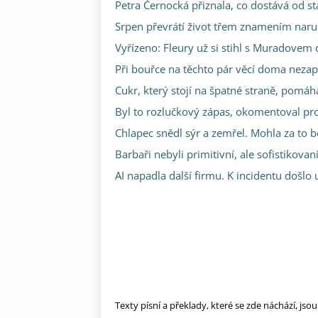
Petra Černocká přiznala, co dostává od s
Srpen převrátí život třem znamením narub
Vyřízeno: Fleury už si stihl s Muradovem
Při bouřce na těchto pár věcí doma neza
Cukr, který stojí na špatné straně, pomáh
Byl to rozlučkový zápas, okomentoval 
Chlapec snědl sýr a zemřel. Mohla za to b
Barbaři nebyli primitivní, ale sofistikovaní.
AI napadla další firmu. K incidentu došlo
Texty písní a překlady, které se zde náchází, js