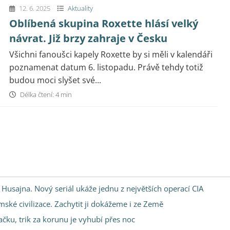
12. 6. 2025
Aktuality
Oblíbená skupina Roxette hlásí velký
návrat. Již brzy zahraje v Česku
Všichni fanoušci kapely Roxette by si měli v kalendáři
poznamenat datum 6. listopadu. Právě tehdy totiž
budou moci slyšet své...
Délka čtení: 4 min
usajna. Nový seriál ukáže jednu z největších operací CIA
ké civilizace. Zachytit ji dokážeme i ze Země
ku, trik za korunu je vyhubí přes noc