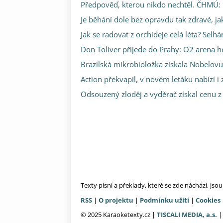
Předpověď, kterou nikdo nechtěl. ČHMÚ: 
Je běhání dole bez opravdu tak zdravé, jak
Jak se radovat z orchideje celá léta? Selh
Don Toliver přijede do Prahy: O2 arena ho
Brazilská mikrobioložka získala Nobelovu
Action překvapil, v novém letáku nabízí i 
Odsouzený zloděj a vyděrač získal cenu z 
Texty písní a překlady, které se zde náchází, js
RSS
|
O projektu
|
Podmínku užití
|
Cookies
© 2025 Karaoketexty.cz |
TISCALI MEDIA, a.s.
|