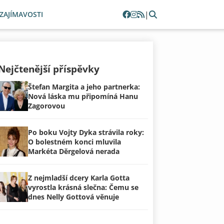
|
ZAJÍMAVOSTI
Nejčtenější příspěvky
Štefan Margita a jeho partnerka:
Nová láska mu připomíná Hanu
Zagorovou
Po boku Vojty Dyka strávila roky:
O bolestném konci mluvila
Markéta Děrgelová nerada
Z nejmladší dcery Karla Gotta
vyrostla krásná slečna: Čemu se
dnes Nelly Gottová věnuje