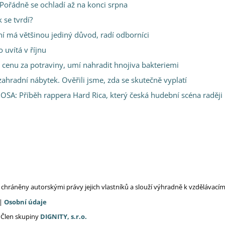
Pořádně se ochladí až na konci srpna
 se tvrdí?
ání má většinou jediný důvod, radí odborníci
 uvítá v říjnu
 cenu za potraviny, umí nahradit hnojiva bakteriemi
zahradní nábytek. Ověřili jsme, zda se skutečně vyplatí
OSA: Příběh rappera Hard Rica, který česká hudební scéna raději 
ou chráněny autorskými právy jejich vlastníků a slouží výhradně k vzdělávac
|
Osobní údaje
 Člen skupiny
DIGNITY, s.r.o.