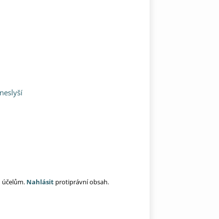
neslyší
ím účelům.
Nahlásit
protiprávní obsah.