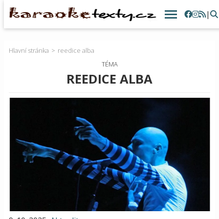
|
Hlavní stránka
reedice alba
TÉMA
REEDICE ALBA