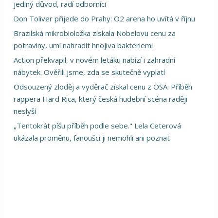
jediný důvod, radí odborníci
Don Toliver přijede do Prahy: O2 arena ho uvítá v říjnu
Brazilská mikrobioložka získala Nobelovu cenu za
potraviny, umí nahradit hnojiva bakteriemi
Action překvapil, v novém letáku nabízí i zahradní
nábytek. Ověřili jsme, zda se skutečně vyplatí
Odsouzený zloděj a vyděrač získal cenu z OSA: Příběh
rappera Hard Rica, který česká hudební scéna raději
neslyší
„Tentokrát píšu příběh podle sebe." Lela Ceterová
ukázala proměnu, fanoušci ji nemohli ani poznat