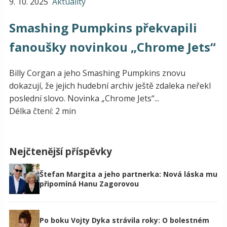
9. 10. 2025
Aktuality
Smashing Pumpkins překvapili
fanoušky novinkou „Chrome Jets“
Billy Corgan a jeho Smashing Pumpkins znovu
dokazují, že jejich hudební archiv ještě zdaleka neřekl
poslední slovo. Novinka „Chrome Jets“...
Délka čtení: 2 min
Nejčtenější příspěvky
Štefan Margita a jeho partnerka: Nová láska mu
připomíná Hanu Zagorovou
Po boku Vojty Dyka strávila roky: O bolestném