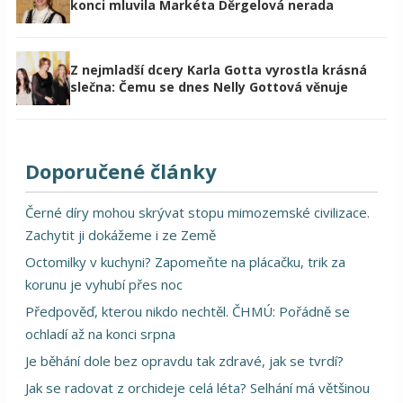
konci mluvila Markéta Děrgelová nerada
Z nejmladší dcery Karla Gotta vyrostla krásná
slečna: Čemu se dnes Nelly Gottová věnuje
Doporučené články
Černé díry mohou skrývat stopu mimozemské civilizace.
Zachytit ji dokážeme i ze Země
Octomilky v kuchyni? Zapomeňte na plácačku, trik za
korunu je vyhubí přes noc
Předpověď, kterou nikdo nechtěl. ČHMÚ: Pořádně se
ochladí až na konci srpna
Je běhání dole bez opravdu tak zdravé, jak se tvrdí?
Jak se radovat z orchideje celá léta? Selhání má většinou