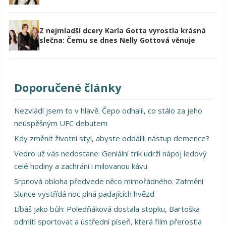
Z nejmladší dcery Karla Gotta vyrostla krásná
slečna: Čemu se dnes Nelly Gottová věnuje
Doporučené články
Nezvládl jsem to v hlavě. Čepo odhalil, co stálo za jeho
neúspěšným UFC debutem
Kdy změnit životní styl, abyste oddálili nástup demence?
Vedro už vás nedostane: Geniální trik udrží nápoj ledový
celé hodiny a zachrání i milovanou kávu
Srpnová obloha předvede něco mimořádného. Zatmění
Slunce vystřídá noc plná padajících hvězd
Líbáš jako bůh: Poledňáková dostala stopku, Bartoška
odmítl sportovat a ústřední píseň, která film přerostla