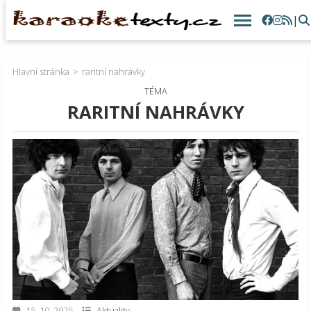
|
Hlavní stránka
raritní nahrávky
TÉMA
RARITNÍ NAHRÁVKY
15. 10. 2025
Aktuality