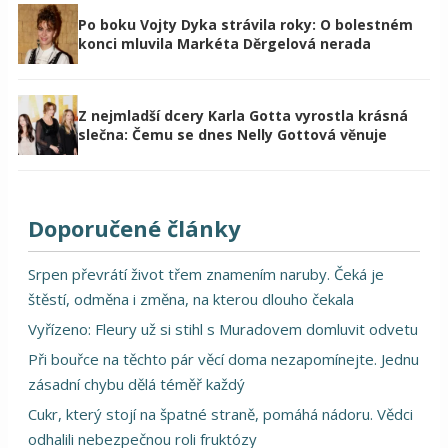
Po boku Vojty Dyka strávila roky: O bolestném
konci mluvila Markéta Děrgelová nerada
Z nejmladší dcery Karla Gotta vyrostla krásná
slečna: Čemu se dnes Nelly Gottová věnuje
Doporučené články
Srpen převrátí život třem znamením naruby. Čeká je
štěstí, odměna i změna, na kterou dlouho čekala
Vyřízeno: Fleury už si stihl s Muradovem domluvit odvetu
Při bouřce na těchto pár věcí doma nezapomínejte. Jednu
zásadní chybu dělá téměř každý
Cukr, který stojí na špatné straně, pomáhá nádoru. Vědci
odhalili nebezpečnou roli fruktózy