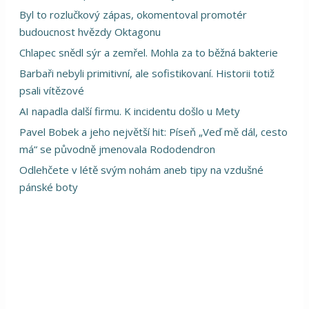
Byl to rozlučkový zápas, okomentoval promotér
budoucnost hvězdy Oktagonu
Chlapec snědl sýr a zemřel. Mohla za to běžná bakterie
Barbaři nebyli primitivní, ale sofistikovaní. Historii totiž
psali vítězové
AI napadla další firmu. K incidentu došlo u Mety
Pavel Bobek a jeho největší hit: Píseň „Veď mě dál, cesto
má“ se původně jmenovala Rododendron
Odlehčete v létě svým nohám aneb tipy na vzdušné
pánské boty