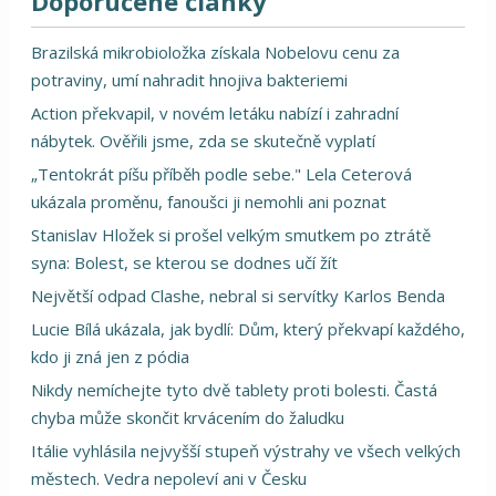
Doporučené články
Brazilská mikrobioložka získala Nobelovu cenu za
potraviny, umí nahradit hnojiva bakteriemi
Action překvapil, v novém letáku nabízí i zahradní
nábytek. Ověřili jsme, zda se skutečně vyplatí
„Tentokrát píšu příběh podle sebe." Lela Ceterová
ukázala proměnu, fanoušci ji nemohli ani poznat
Stanislav Hložek si prošel velkým smutkem po ztrátě
syna: Bolest, se kterou se dodnes učí žít
Největší odpad Clashe, nebral si servítky Karlos Benda
Lucie Bílá ukázala, jak bydlí: Dům, který překvapí každého,
kdo ji zná jen z pódia
Nikdy nemíchejte tyto dvě tablety proti bolesti. Častá
chyba může skončit krvácením do žaludku
Itálie vyhlásila nejvyšší stupeň výstrahy ve všech velkých
městech. Vedra nepoleví ani v Česku