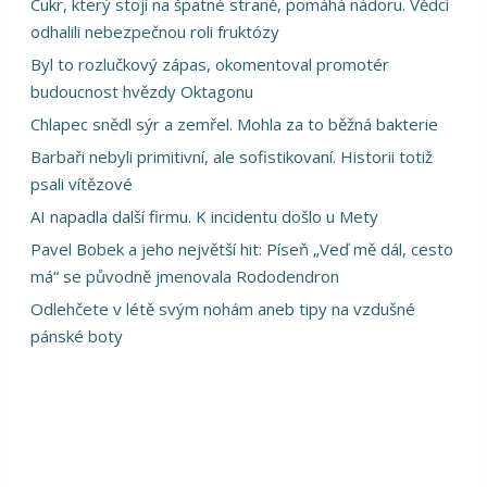
Cukr, který stojí na špatné straně, pomáhá nádoru. Vědci
odhalili nebezpečnou roli fruktózy
Byl to rozlučkový zápas, okomentoval promotér
budoucnost hvězdy Oktagonu
Chlapec snědl sýr a zemřel. Mohla za to běžná bakterie
Barbaři nebyli primitivní, ale sofistikovaní. Historii totiž
psali vítězové
AI napadla další firmu. K incidentu došlo u Mety
Pavel Bobek a jeho největší hit: Píseň „Veď mě dál, cesto
má“ se původně jmenovala Rododendron
Odlehčete v létě svým nohám aneb tipy na vzdušné
pánské boty