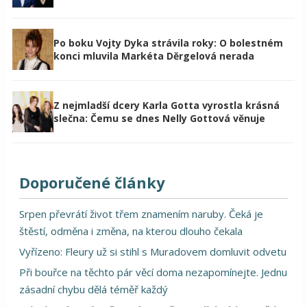
Po boku Vojty Dyka strávila roky: O bolestném
konci mluvila Markéta Děrgelová nerada
Z nejmladší dcery Karla Gotta vyrostla krásná
slečna: Čemu se dnes Nelly Gottová věnuje
Doporučené články
Srpen převrátí život třem znamením naruby. Čeká je
štěstí, odměna i změna, na kterou dlouho čekala
Vyřízeno: Fleury už si stihl s Muradovem domluvit odvetu
Při bouřce na těchto pár věcí doma nezapomínejte. Jednu
zásadní chybu dělá téměř každý