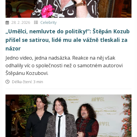
28. 2. 2026
Celebrity
„Umělci, nemluvte do politiky!“: Štěpán Kozub
přišel se satirou, lidé mu ale vážně tleskali za
názor
Jedno video, jedna nadsázka. Reakce na něj však
odhalily víc o společnosti než o samotném autorovi
Štěpánu Kozubovi.
Délka čtení: 3 min