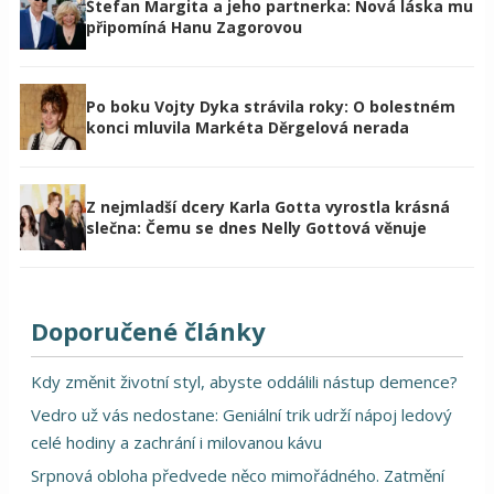
Štefan Margita a jeho partnerka: Nová láska mu
připomíná Hanu Zagorovou
Po boku Vojty Dyka strávila roky: O bolestném
konci mluvila Markéta Děrgelová nerada
Z nejmladší dcery Karla Gotta vyrostla krásná
slečna: Čemu se dnes Nelly Gottová věnuje
Doporučené články
Kdy změnit životní styl, abyste oddálili nástup demence?
Vedro už vás nedostane: Geniální trik udrží nápoj ledový
celé hodiny a zachrání i milovanou kávu
Srpnová obloha předvede něco mimořádného. Zatmění