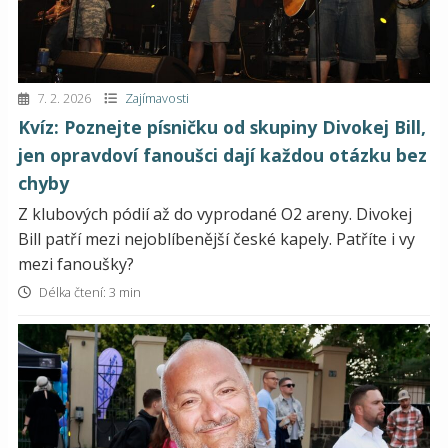
7. 2. 2026
Zajímavosti
Kvíz: Poznejte písničku od skupiny Divokej Bill,
jen opravdoví fanoušci dají každou otázku bez
chyby
Z klubových pódií až do vyprodané O2 areny. Divokej
Bill patří mezi nejoblíbenější české kapely. Patříte i vy
mezi fanoušky?
Délka čtení: 3 min