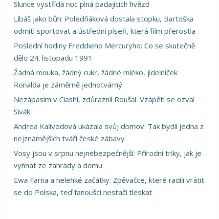
Slunce vystřídá noc plná padajících hvězd
Líbáš jako bůh: Poledňáková dostala stopku, Bartoška
odmítl sportovat a ústřední píseň, která film přerostla
Poslední hodiny Freddieho Mercuryho: Co se skutečně
dělo 24. listopadu 1991
Žádná mouka, žádný cukr, žádné mléko, jídelníček
Ronalda je záměrně jednotvárný
Nezápasím v Clashi, zdůraznil Roušal. Vzápětí se ozval
Sivák
Andrea Kalivodová ukázala svůj domov: Tak bydlí jedna z
nejznámějších tváří české zábavy
Vosy jsou v srpnu nejnebezpečnější: Přírodní triky, jak je
vyhnat ze zahrady a domu
Ewa Farna a nelehké začátky: Zpěvačce, které radili vrátit
se do Polska, teď fanoušci nestačí tleskat