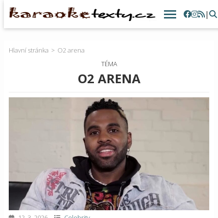
|
Hlavní stránka
O2 arena
TÉMA
O2 ARENA
12. 3. 2026
Celebrity