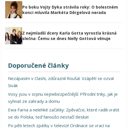
Po boku Vojty Dyka strávila roky: O bolestném
konci mluvila Markéta Děrgelová nerada
Z nejmladší dcery Karla Gotta vyrostla krásná
slečna: Čemu se dnes Nelly Gottová věnuje
Doporučené články
Nezápasím v Clashi, zdůraznil Roušal. Vzápětí se ozval
Sivák
Vosy jsou v srpnu nejnebezpečnější: Přírodní triky, jak je
vyhnat ze zahrady a domu
Ewa Farna a nelehké začátky: Zpěvačce, které radili vrátit
se do Polska, teď fanoušci nestačí tleskat
Po pěti letech zpátky v televizi! Ordinace se vrací na