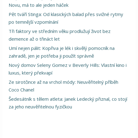
Novu, má to ale jeden háček
Pět tváří Stinga: Od klasických balad přes svižné rytmy
po temnější vzpomínání
Tři faktory ve středním věku prodlužují život bez
demence až o třináct let
Umí nejen pálit: Kopřiva je lék i skvělý pomocník na
zahradě, jen je potřeba ji použít správně
Nový domov Seleny Gomez v Beverly Hills: Vlastní kino i
luxus, který překvapí
Ze sirotčince až na vrchol módy: Neuvěřitelný příběh
Coco Chanel
Šedesátník s tělem atleta: Janek Ledecký přiznal, co stojí
za jeho neuvěřitelnou fyzičkou