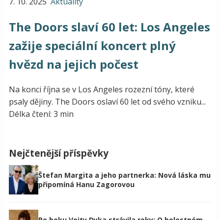
7. 10. 2025
Aktuality
The Doors slaví 60 let: Los Angeles
zažije speciální koncert plný
hvězd na jejich počest
Na konci října se v Los Angeles rozezní tóny, které
psaly dějiny. The Doors oslaví 60 let od svého vzniku...
Délka čtení: 3 min
Nejčtenější příspěvky
Štefan Margita a jeho partnerka: Nová láska mu
připomíná Hanu Zagorovou
Po boku Vojty Dyka strávila roky: O bolestném