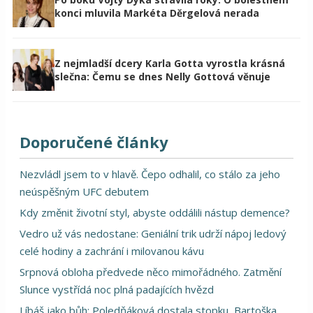
konci mluvila Markéta Děrgelová nerada
Z nejmladší dcery Karla Gotta vyrostla krásná
slečna: Čemu se dnes Nelly Gottová věnuje
Doporučené články
Nezvládl jsem to v hlavě. Čepo odhalil, co stálo za jeho
neúspěšným UFC debutem
Kdy změnit životní styl, abyste oddálili nástup demence?
Vedro už vás nedostane: Geniální trik udrží nápoj ledový
celé hodiny a zachrání i milovanou kávu
Srpnová obloha předvede něco mimořádného. Zatmění
Slunce vystřídá noc plná padajících hvězd
Líbáš jako bůh: Poledňáková dostala stopku, Bartoška