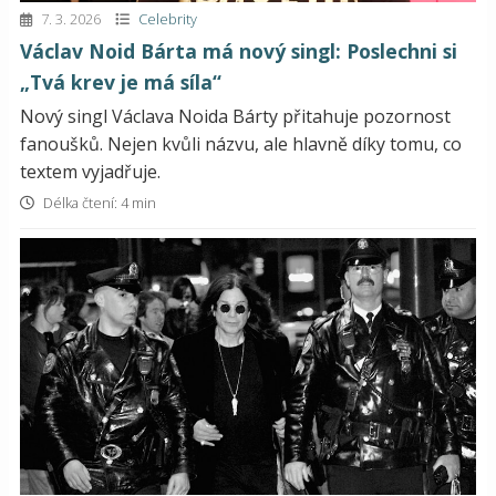
7. 3. 2026
Celebrity
Václav Noid Bárta má nový singl: Poslechni si
„Tvá krev je má síla“
Nový singl Václava Noida Bárty přitahuje pozornost
fanoušků. Nejen kvůli názvu, ale hlavně díky tomu, co
textem vyjadřuje.
Délka čtení: 4 min