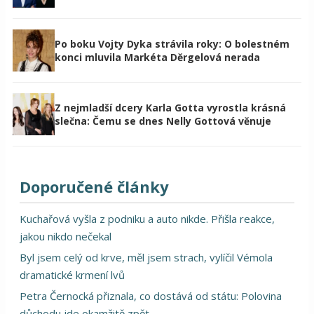
Po boku Vojty Dyka strávila roky: O bolestném
konci mluvila Markéta Děrgelová nerada
Z nejmladší dcery Karla Gotta vyrostla krásná
slečna: Čemu se dnes Nelly Gottová věnuje
Doporučené články
Kuchařová vyšla z podniku a auto nikde. Přišla reakce,
jakou nikdo nečekal
Byl jsem celý od krve, měl jsem strach, vylíčil Vémola
dramatické krmení lvů
Petra Černocká přiznala, co dostává od státu: Polovina
důchodu jde okamžitě zpět