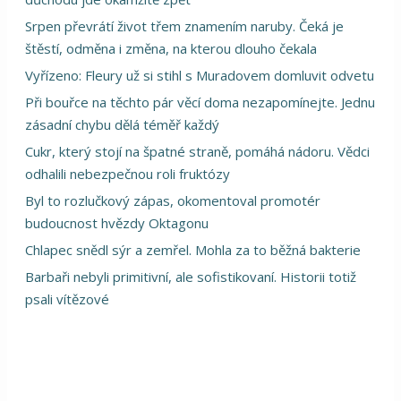
Srpen převrátí život třem znamením naruby. Čeká je
štěstí, odměna i změna, na kterou dlouho čekala
Vyřízeno: Fleury už si stihl s Muradovem domluvit odvetu
Při bouřce na těchto pár věcí doma nezapomínejte. Jednu
zásadní chybu dělá téměř každý
Cukr, který stojí na špatné straně, pomáhá nádoru. Vědci
odhalili nebezpečnou roli fruktózy
Byl to rozlučkový zápas, okomentoval promotér
budoucnost hvězdy Oktagonu
Chlapec snědl sýr a zemřel. Mohla za to běžná bakterie
Barbaři nebyli primitivní, ale sofistikovaní. Historii totiž
psali vítězové