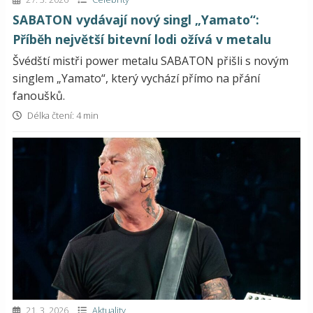
SABATON vydávají nový singl „Yamato“:
Příběh největší bitevní lodi ožívá v metalu
Švédští mistři power metalu SABATON přišli s novým
singlem „Yamato“, který vychází přímo na přání
fanoušků.
Délka čtení: 4 min
21. 3. 2026
Aktuality