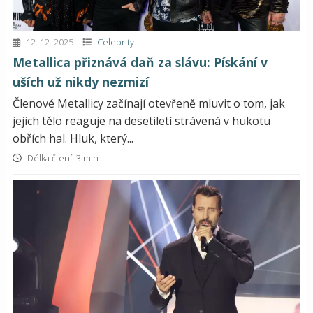
12. 12. 2025
Celebrity
Metallica přiznává daň za slávu: Pískání v
uších už nikdy nezmizí
Členové Metallicy začínají otevřeně mluvit o tom, jak
jejich tělo reaguje na desetiletí strávená v hukotu
obřích hal. Hluk, který...
Délka čtení: 3 min