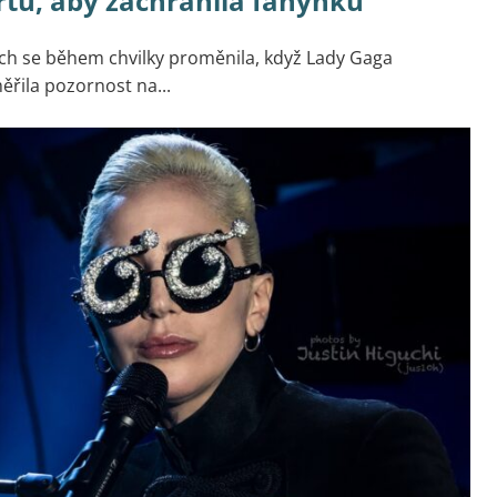
tu, aby zachránila fanynku
ch se během chvilky proměnila, když Lady Gaga
řila pozornost na...