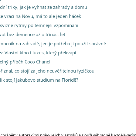
dní triky, jak je vyhnat ze zahrady a domu
 se vrací na Novu, má to ale jeden háček
s svižné rytmy po temnější vzpomínání
vot bez demence až o třináct let
omocník na zahradě, jen je potřeba ji použít správně
Vlastní kino i luxus, který překvapí
telný příběh Coco Chanel
řiznal, co stojí za jeho neuvěřitelnou fyzičkou
ik stojí Jakubovo studium na Floridě?
ou chráněny autorskými právy jejich vlastníků a slouží výhradně k vzdělávac