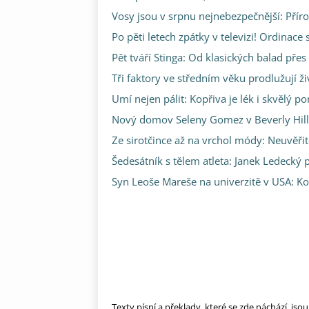
Vosy jsou v srpnu nejnebezpečnější: Příro
Po pěti letech zpátky v televizi! Ordinace
Pět tváří Stinga: Od klasických balad pře
Tři faktory ve středním věku prodlužují ži
Umí nejen pálit: Kopřiva je lék i skvělý p
Nový domov Seleny Gomez v Beverly Hills: 
Ze sirotčince až na vrchol módy: Neuvěři
Šedesátník s tělem atleta: Janek Ledecký p
Syn Leoše Mareše na univerzitě v USA: Kol
Texty písní a překlady, které se zde náchází, js