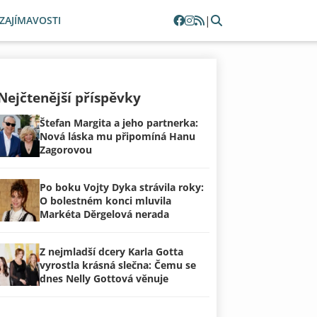
|
ZAJÍMAVOSTI
Nejčtenější příspěvky
Štefan Margita a jeho partnerka:
Nová láska mu připomíná Hanu
Zagorovou
Po boku Vojty Dyka strávila roky:
O bolestném konci mluvila
Markéta Děrgelová nerada
Z nejmladší dcery Karla Gotta
vyrostla krásná slečna: Čemu se
dnes Nelly Gottová věnuje