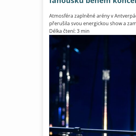
fanoušků během koncer
Atmosféra zaplněné arény v Antverpá
přerušila svou energickou show a zamě
Délka čtení: 3 min