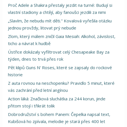
Proč Adele a Shakira přestaly jezdit na turné: Budují si
vlastní stadiony a chtějí, aby fanoušci jezdili za nimi
„Slavím, že nebudu mít děti." Kovalová vyřešila otázku
jednou provždy, litovat prý nebude
Zlom, který málem zničil Gaia Mesiah: Alkohol, závislost,
ticho a návrat k hudbě
Ústřice dokázaly vyfiltrovat celý Chesapeake Bay za
týden, dnes to trvá přes rok
Pět klipů Guns N‘ Roses, které se zapsaly do rockové
historie
Z auta rovnou na neschopenku? Pravidlo 5 minut, které
vás zachrání před letní angínou
Action láká: Značková sluchátka za 244 korun, jinde
přitom stojí i třikrát tolik
Dobrodružství s bohem Panem: Čepelka napsal text,
Kubišová ho zpívala, melodie je stará přes 400 let