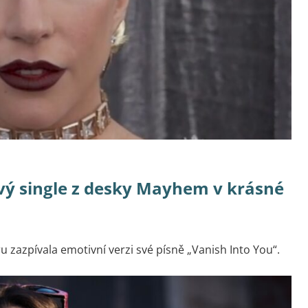
vý single z desky Mayhem v krásné
u zazpívala emotivní verzi své písně „Vanish Into You“.