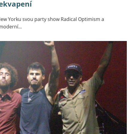
řekvapení
New Yorku svou party show Radical Optimism a
oderní...