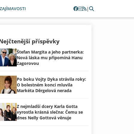
|
ZAJÍMAVOSTI
Nejčtenější příspěvky
Štefan Margita a jeho partnerka:
Nová láska mu připomíná Hanu
Zagorovou
Po boku Vojty Dyka strávila roky:
O bolestném konci mluvila
Markéta Děrgelová nerada
Z nejmladší dcery Karla Gotta
vyrostla krásná slečna: Čemu se
dnes Nelly Gottová věnuje