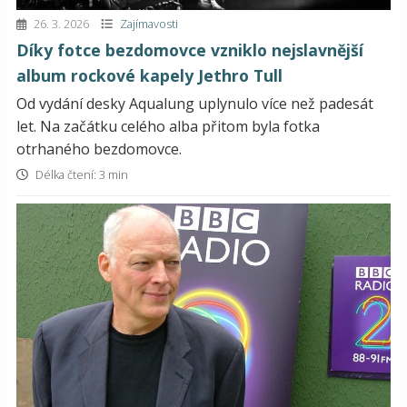
26. 3. 2026
Zajímavosti
Díky fotce bezdomovce vzniklo nejslavnější
album rockové kapely Jethro Tull
Od vydání desky Aqualung uplynulo více než padesát
let. Na začátku celého alba přitom byla fotka
otrhaného bezdomovce.
Délka čtení: 3 min