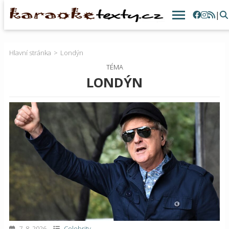
|
Hlavní stránka
Londýn
TÉMA
LONDÝN
7. 8. 2026
Celebrity