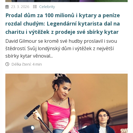
23. 3. 2026
Celebrity
Prodal dům za 100 milionů i kytary a peníze
rozdal chudým: Legendární kytarista dal na
charitu i výtěžek z prodeje své sbírky kytar
David Gilmour se kromě své hudby proslavil i svou
štědrostí. Svůj londýnský dům i výtěžek z největší
sbírky kytar věnoval...
Délka čtení: 4 min