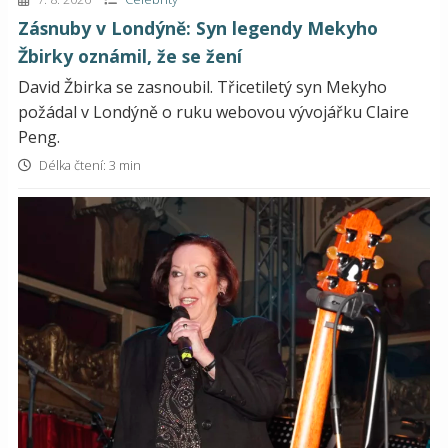
Zásnuby v Londýně: Syn legendy Mekyho
Žbirky oznámil, že se žení
David Žbirka se zasnoubil. Třicetiletý syn Mekyho
požádal v Londýně o ruku webovou vývojářku Claire
Peng.
Délka čtení: 3 min