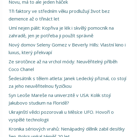
Novu, má to ale jeden háček
Tři faktory ve středním věku prodlužují život bez
demence až o třináct let
Umí nejen pálit: Kopřiva je lék i skvělý pomocník na
zahradě, jen je potřeba ji použít správně
Nový domov Seleny Gomez v Beverly Hills: Vlastní kino i
luxus, který překvapí
Ze sirotčince až na vrchol módy: Neuvěřitelný příběh
Coco Chanel
Šedesátník s tělem atleta: Janek Ledecký přiznal, co stojí
za jeho neuvěřitelnou fyzičkou
Syn Leoše Mareše na univerzitě v USA: Kolik stojí
Jakubovo studium na Floridě?
Ukrajinští vědci pozorovali u Měsíce UFO. Hovoří o
vyspělé technologii
Kronika sériových vrahů: Nenápadný dělník zabil desítky
žen. Policii unikal téměř 20 let