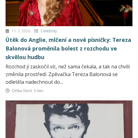
11. 2. 2026
Celebrity
Útěk do Anglie, mlčení a nové písničky: Tereza
Balonová proměnila bolest z rozchodu ve
skvělou hudbu
Rozchod ji zaskočil víc, než sama čekala, a tak na chvíli
změnila prostředí. Zpěvačka Tereza Balonová se
odletěla nadechnout do...
Délka čtení: 3 min