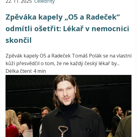
22. 11. 2025
Celebrity
Zpěváka kapely „O5 a Radeček“
odmítli ošetřit: Lékař v nemocnici
skončil
Zpěvák kapely O5 a Radeček Tomáš Polák se na vlastní
kůži přesvědčil o tom, že ne každý český lékař by...
Délka čtení: 4 min