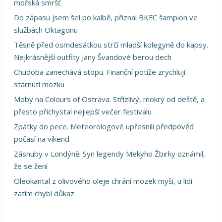
mořská smršť
Do zápasu jsem šel po kalbě, přiznal BKFC šampion ve
službách Oktagonu
Těsně před osmdesátkou strčí mladší kolegyně do kapsy.
Nejkrásnější outfity Jany Švandové berou dech
Chudoba zanechává stopu. Finanční potíže zrychlují
stárnutí mozku
Moby na Colours of Ostrava: Střízlivý, mokrý od deště, a
přesto přichystal nejlepší večer festivalu
Zpátky do pece. Meteorologové upřesnili předpověď
počasí na víkend
Zásnuby v Londýně: Syn legendy Mekyho Žbirky oznámil,
že se žení
Oleokantal z olivového oleje chrání mozek myší, u lidí
zatím chybí důkaz