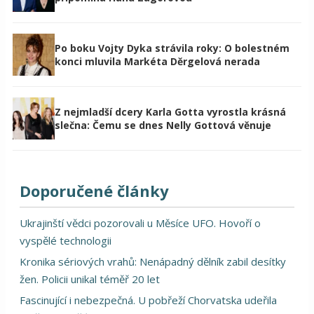
Po boku Vojty Dyka strávila roky: O bolestném
konci mluvila Markéta Děrgelová nerada
Z nejmladší dcery Karla Gotta vyrostla krásná
slečna: Čemu se dnes Nelly Gottová věnuje
Doporučené články
Ukrajinští vědci pozorovali u Měsíce UFO. Hovoří o
vyspělé technologii
Kronika sériových vrahů: Nenápadný dělník zabil desítky
žen. Policii unikal téměř 20 let
Fascinující i nebezpečná. U pobřeží Chorvatska udeřila