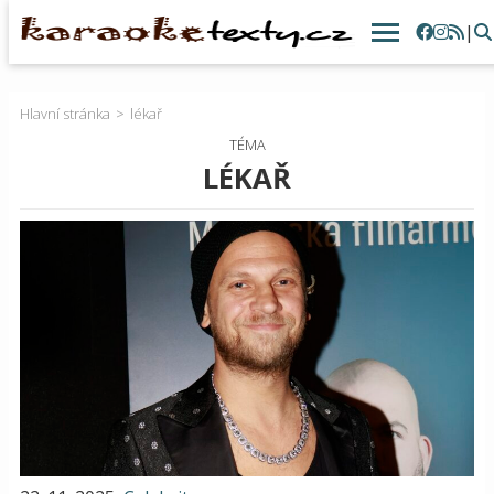
|
Hlavní stránka
lékař
TÉMA
LÉKAŘ