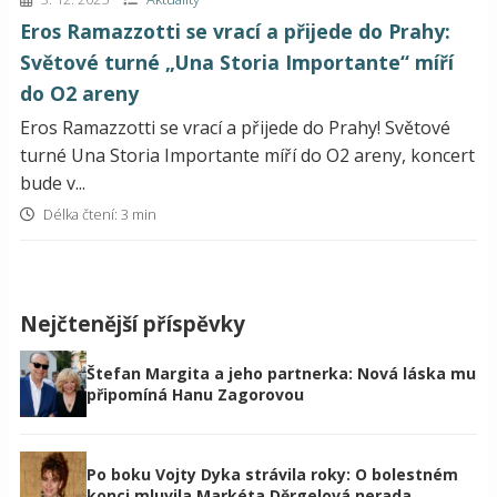
Eros Ramazzotti se vrací a přijede do Prahy:
Světové turné „Una Storia Importante“ míří
do O2 areny
Eros Ramazzotti se vrací a přijede do Prahy! Světové
turné Una Storia Importante míří do O2 areny, koncert
bude v...
Délka čtení: 3 min
Nejčtenější příspěvky
Štefan Margita a jeho partnerka: Nová láska mu
připomíná Hanu Zagorovou
Po boku Vojty Dyka strávila roky: O bolestném
konci mluvila Markéta Děrgelová nerada