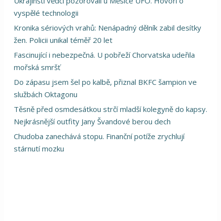
Ukrajinští vědci pozorovali u Měsíce UFO. Hovoří o
vyspělé technologii
Kronika sériových vrahů: Nenápadný dělník zabil desítky
žen. Policii unikal téměř 20 let
Fascinující i nebezpečná. U pobřeží Chorvatska udeřila
mořská smršť
Do zápasu jsem šel po kalbě, přiznal BKFC šampion ve
službách Oktagonu
Těsně před osmdesátkou strčí mladší kolegyně do kapsy.
Nejkrásnější outfity Jany Švandové berou dech
Chudoba zanechává stopu. Finanční potíže zrychlují
stárnutí mozku