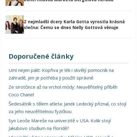
Z nejmladší dcery Karla Gotta vyrostla krásná
slečna: Čemu se dnes Nelly Gottová věnuje
Doporučené články
Umí nejen pálit: Kopřiva je lék i skvělý pomocník na
zahradě, jen je potřeba ji použít správně
Ze sirotčince až na vrchol módy: Neuvěřitelný příběh
Coco Chanel
Šedesátník s tělem atleta: Janek Ledecký přiznal, co stojí
za jeho neuvěřitelnou fyzičkou
Syn Leoše Mareše na univerzitě v USA: Kolik stojí
Jakubovo studium na Floridě?