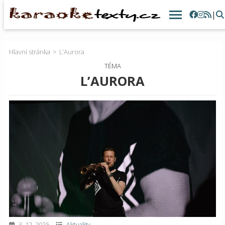
|
Hlavní stránka
L’Aurora
TÉMA
L’AURORA
3. 12. 2025
Aktuality