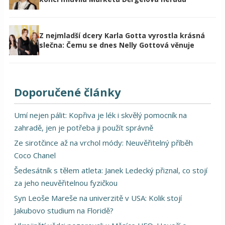
Z nejmladší dcery Karla Gotta vyrostla krásná
slečna: Čemu se dnes Nelly Gottová věnuje
Doporučené články
Umí nejen pálit: Kopřiva je lék i skvělý pomocník na
zahradě, jen je potřeba ji použít správně
Ze sirotčince až na vrchol módy: Neuvěřitelný příběh
Coco Chanel
Šedesátník s tělem atleta: Janek Ledecký přiznal, co stojí
za jeho neuvěřitelnou fyzičkou
Syn Leoše Mareše na univerzitě v USA: Kolik stojí
Jakubovo studium na Floridě?