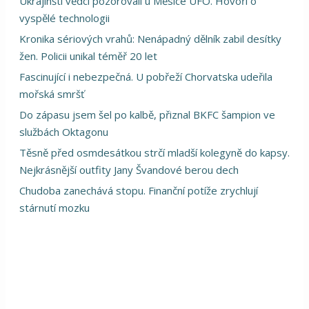
Ukrajinští vědci pozorovali u Měsíce UFO. Hovoří o
vyspělé technologii
Kronika sériových vrahů: Nenápadný dělník zabil desítky
žen. Policii unikal téměř 20 let
Fascinující i nebezpečná. U pobřeží Chorvatska udeřila
mořská smršť
Do zápasu jsem šel po kalbě, přiznal BKFC šampion ve
službách Oktagonu
Těsně před osmdesátkou strčí mladší kolegyně do kapsy.
Nejkrásnější outfity Jany Švandové berou dech
Chudoba zanechává stopu. Finanční potíže zrychlují
stárnutí mozku