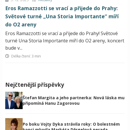
Eros Ramazzotti se vrací a přijede do Prahy:
Světové turné „Una Storia Importante“ míří
do O2 areny
Eros Ramazzotti se vrací a přijede do Prahy! Světové
turné Una Storia Importante míří do O2 areny, koncert
bude v...
Délka čtení: 3 min
Nejčtenější příspěvky
Štefan Margita a jeho partnerka: Nová láska mu
připomíná Hanu Zagorovou
Po boku Vojty Dyka strávila roky: O bolestném
konci mluvila Markéta Děrgelová nerada