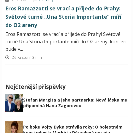
Eros Ramazzotti se vrací a přijede do Prahy:
Světové turné „Una Storia Importante“ míří
do O2 areny
Eros Ramazzotti se vrací a přijede do Prahy! Světové
turné Una Storia Importante míří do O2 areny, koncert
bude v...
Délka čtení: 3 min
Nejčtenější příspěvky
Štefan Margita a jeho partnerka: Nová láska mu
připomíná Hanu Zagorovou
Po boku Vojty Dyka strávila roky: O bolestném
konci mluvila Markéta Děrgelová nerada