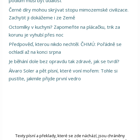
pódium musí být událost
Černé díry mohou skrývat stopu mimozemské civilizace.
Zachytit ji dokážeme i ze Země
Octomilky v kuchyni? Zapomeňte na plácačku, trik za
korunu je vyhubí přes noc
Předpověď, kterou nikdo nechtěl. ČHMÚ: Pořádně se
ochladí až na konci srpna
Je běhání dole bez opravdu tak zdravé, jak se tvrdí?
Álvaro Soler a pět písní, které voní mořem: Tohle si
pustíte, jakmile přijde první vedro
Texty písní a překlady, které se zde náchází, jsou chráněny